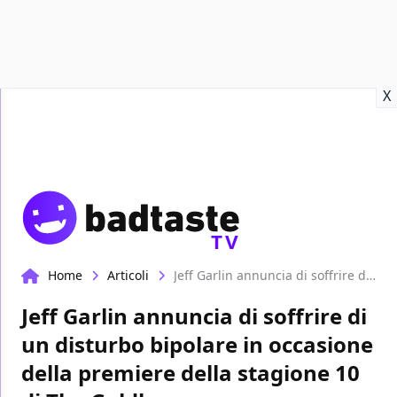
Recensioni
Format video
Marvel
Netflix
Disney+
Prime
X
TV
Home
Articoli
Jeff Garlin annuncia di soffrire di un disturbo bipolare in occasione della premiere della stagione 10 di The Goldbergs
Jeff Garlin annuncia di soffrire di
un disturbo bipolare in occasione
della premiere della stagione 10