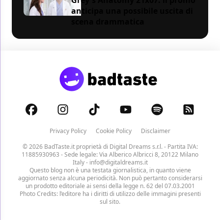
anticipa una possibile uscita di
scena drammatica
Privacy Policy
Cookie Policy
Disclaimer
© 2026 BadTaste.it proprietà di
Digital Dreams s.r.l.
- Partita IVA:
11885930963 - Sede legale: Via Alberico Albricci 8, 20122 Milano
Italy -
info@digitaldreams.it
Questo blog non è una testata giornalistica, in quanto viene
aggiornato senza alcuna periodicità. Non può pertanto considerarsi
un prodotto editoriale ai sensi della legge n. 62 del 07.03.2001
Photo Credits: l’editore ha i diritti di utilizzo delle immagini presenti
sul sito.