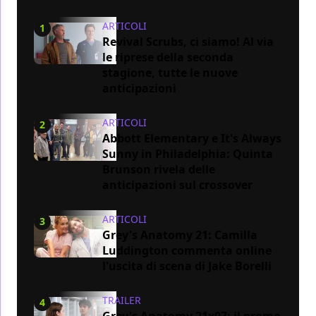
ARTICOLI
1
Revival Scrubs, ci siamo! Al via
le riprese della seconda
stagione, tutte le nuove
anticipazioni
ARTICOLI
2
Abbott Elementary e It's Always
Sunny in Philadelphia: Quinta
Brunson rivela delle
anticipazioni sul crossover
ARTICOLI
3
Grey's Anatomy 21: Camilla
Luddington commenta online
l'uscita di scena di Jake Borelli
TRAILER
4
Grey's Anatomy 21x07: il promo