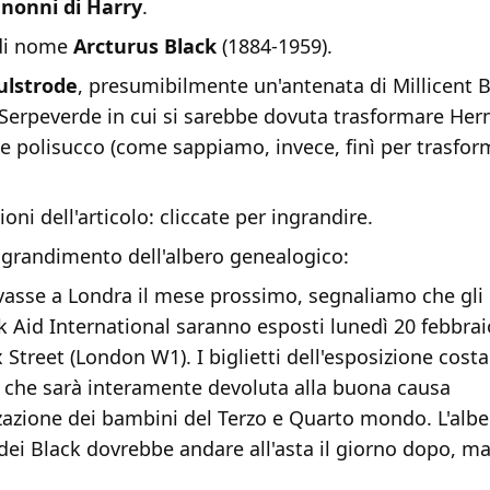
i
nonni di Harry
.
di nome
Arcturus Black
(1884-1959).
ulstrode
, presumibilmente un'antenata di Millicent B
 Serpeverde in cui si sarebbe dovuta trasformare Her
ne polisucco (come sappiamo, invece, finì per trasfor
oni dell'articolo: cliccate per ingrandire.
ngrandimento dell'albero genealogico:
ovasse a Londra il mese prossimo, segnaliamo che gli
k Aid International saranno esposti lunedì 20 febbra
Street (London W1). I biglietti dell'esposizione cost
ra che sarà interamente devoluta alla buona causa
zzazione dei bambini del Terzo e Quarto mondo. L'alb
ei Black dovrebbe andare all'asta il giorno dopo, ma