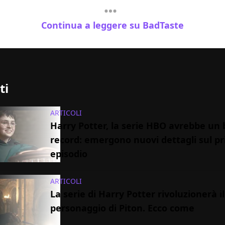
Continua a leggere su BadTaste
ti
ARTICOLI
Harry Potter, la serie HBO avrebbe un
record: emergono nuovi dettagli sul p
episodio
ARTICOLI
La serie di Harry Potter rivoluzionerà il
personaggio di Piton. Ecco come