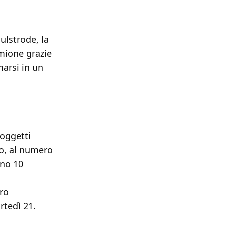
ulstrode, la
mione grazie
marsi in un
 oggetti
io, al numero
ano 10
ero
rtedì 21.