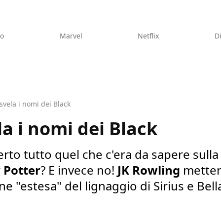
eo
Marvel
Netflix
D
svela i nomi dei Black
la i nomi dei Black
rto tutto quel che c'era da sapere sulla 
 Potter
? E invece no!
JK Rowling
metterà
 "estesa" del lignaggio di Sirius e Bell