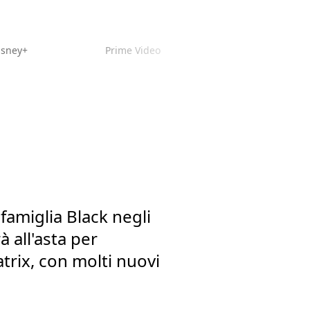
isney+
Prime Video
famiglia Black negli
 all'asta per
atrix, con molti nuovi