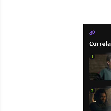
Correla
1
2