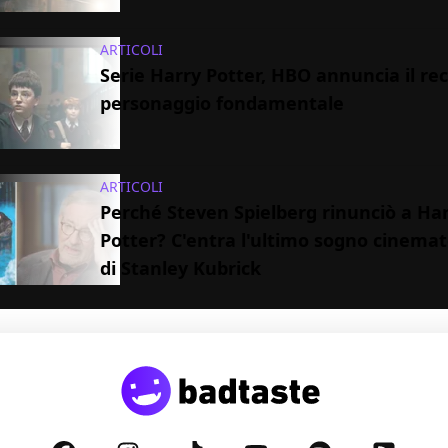
ARTICOLI
Serie Harry Potter, HBO annuncia il rec
personaggio fondamentale
ARTICOLI
Perché Steven Spielberg rinunciò a Ha
Potter? C'entra l'ultimo sogno cinemat
di Stanley Kubrick