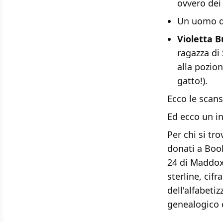
ovvero de
Un uomo 
Violetta B
ragazza di
alla pozio
gatto!).
Ecco le scansi
Ed ecco un i
Per chi si tr
donati a Boo
24 di Maddox 
sterline, cif
dell'alfabeti
genealogico d