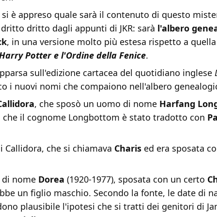
si è appreso quale sarà il contenuto di questo mister
dritto dritto dagli appunti di JKR: sarà
l'albero genea
ck
, in una versione molto più estesa rispetto a quella
Harry Potter e l'Ordine della Fenice
.
apparsa sull'edizione cartacea del quotidiano inglese
cco i nuovi nomi che compaiono nell'albero genealogi
Callidora
, che sposò un uomo di nome
Harfang Lon
 che il cognome Longbottom è stato tradotto con
Pa
di Callidora, che si chiamava
Charis
ed era sposata c
 di nome
Dorea
(1920-1977), sposata con un certo
Ch
 ebbe un figlio maschio. Secondo la fonte, le date di na
no plausibile l'ipotesi che si tratti dei genitori di J