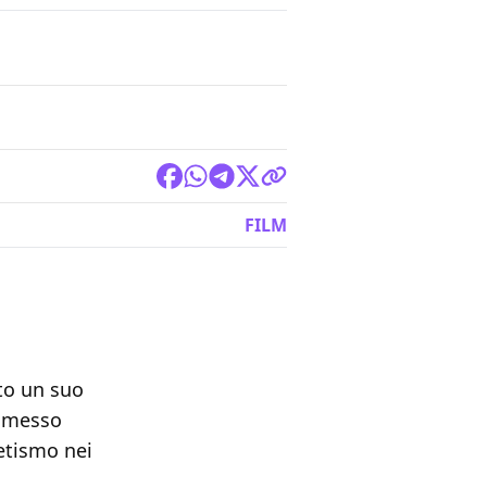
FILM
to un suo
e messo
betismo nei