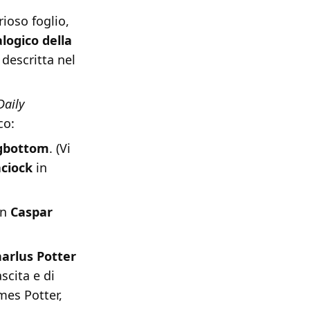
ioso foglio,
logico della
 descritta nel
Daily
co:
gbottom
. (Vi
ciock
in
on
Caspar
arlus Potter
scita e di
ames Potter,