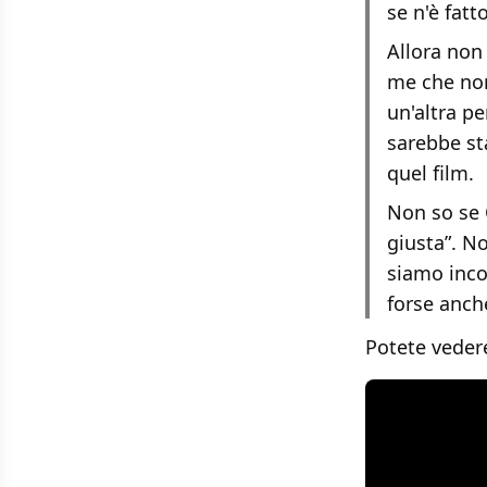
se n'è fatt
Allora non 
me che non 
un'altra p
sarebbe st
quel film.
Non so se 
giusta”. No
siamo inco
forse anche
Potete vedere