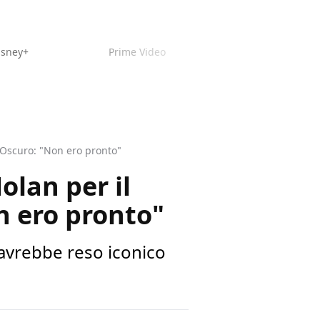
isney+
Prime Video
e Oscuro: "Non ero pronto"
olan per il
n ero pronto"
i avrebbe reso iconico