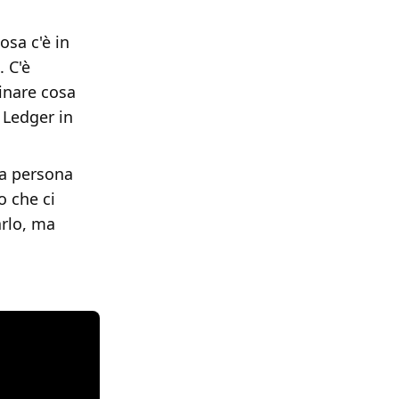
osa c'è in
. C'è
inare cosa
 Ledger in
la persona
o che ci
arlo, ma