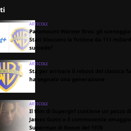
ti
ARTICOLI
Paramount-Warner Bros: gli sceneggiat
Stati bloccano la fusione da 111 miliard
succede?
ARTICOLI
Sta per arrivare il reboot del classico 
ha segnato una generazione
ARTICOLI
Il film di Supergirl contiene un pezzo di
James Gunn e il commovente omaggio
Superman di Reeve del 1978