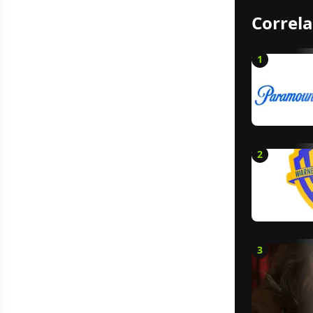
Correla
1
2
3