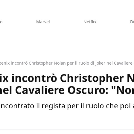
eo
Marvel
Netflix
D
enix incontrò Christopher Nolan per il ruolo di Joker nel Cavalier
x incontrò Christopher N
 nel Cavaliere Oscuro: "No
 incontrato il regista per il ruolo che po