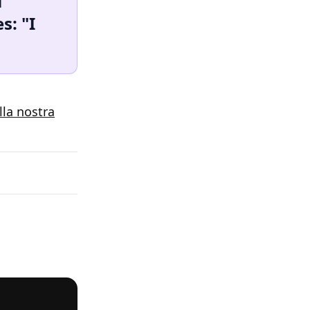
i
s: "I
lla nostra