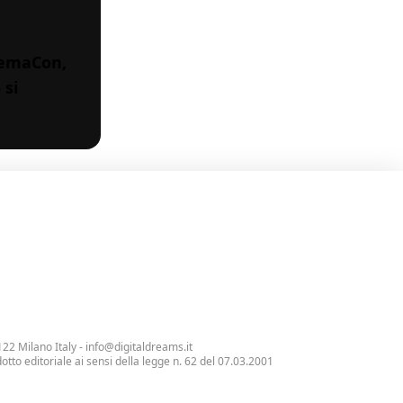
inemaCon,
 si
122 Milano Italy -
info@digitaldreams.it
tto editoriale ai sensi della legge n. 62 del 07.03.2001