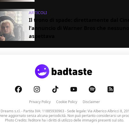
ARTICOLI
Il trono di spade: direttamente dal C
l'annuncio di Warner Bros che nessuno
aspettava
Privacy Policy
Cookie Policy
Disclaimer
 Dreams s.r.l.
- Partita IVA: 11885930963 - Sede legale: Via Alberico Albricci 8, 20
viene aggiornato senza alcuna periodicità. Non può pertanto considerarsi un prodo
Photo Credits: l’editore ha i diritti di utilizzo delle immagini presenti sul sito.