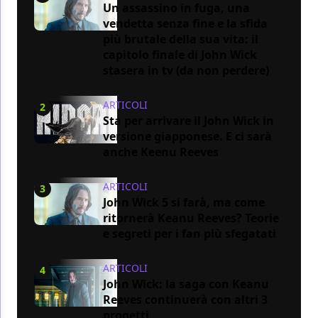
Un assassino in fuga, una
vendetta senza fine e la sfida
più brutale della sua vita: il
capitolo finale di John Wick
stasera in tv (da non perdere)
ARTICOLI
2
Sta per arrivare il John Wick in
versione giapponese. E ci sarà
anche Keenu Reeves
ARTICOLI
3
John Wick 5 si farà, ma come
ritornerà Keanu Reeves? Teorie
e segreti per i fan più sfegatati
ARTICOLI
4
John Wick: la saga con Keanu
Reeves continuerà con altri 3
progetti