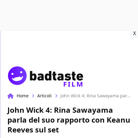
Recensioni
Format video
Marvel
Netflix
Disney+
Prime
X
FILM
Home
Articoli
John Wick 4: Rina Sawayama parla del suo rapporto con Keanu Reeves sul set
John Wick 4: Rina Sawayama
parla del suo rapporto con Keanu
Reeves sul set