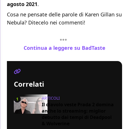
agosto 2021
.
Cosa ne pensate delle parole di Karen Gillan su
Nebula? Ditecelo nei commenti!
Continua a leggere su BadTaste
Correlati
ARTICOLI
1
Il diavolo veste Prada 2 domina
anche lo streaming: miglior
debutto dai tempi di Deadpool
& Wolverine