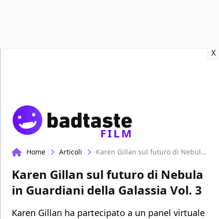
Recensioni
Format video
Marvel
Netflix
Disney+
Prime
X
FILM
Home
Articoli
Karen Gillan sul futuro di Nebula in Guardiani della Galassia Vol. 3
Karen Gillan sul futuro di Nebula
in Guardiani della Galassia Vol. 3
Karen Gillan ha partecipato a un panel virtuale