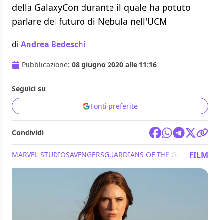
della GalaxyCon durante il quale ha potuto
parlare del futuro di Nebula nell'UCM
di
Andrea Bedeschi
Pubblicazione:
08 giugno 2020 alle 11:16
Seguici su
Fonti preferite
Condividi
FILM
MARVEL STUDIOS
AVENGERS
GUARDIANS OF THE GALAXY
DISNE