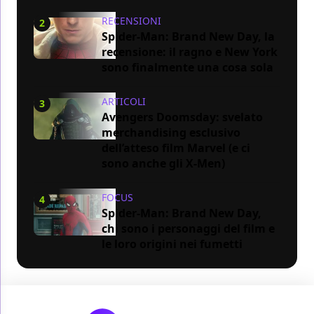
RECENSIONI
2
Spider-Man: Brand New Day, la
recensione: il ragno e New York
sono finalmente una cosa sola
ARTICOLI
3
Avengers Doomsday: svelato
merchandising esclusivo
dell’atteso film Marvel (e ci
sono anche gli X-Men)
FOCUS
4
Spider-Man: Brand New Day,
chi sono i personaggi del film e
le loro origini nei fumetti