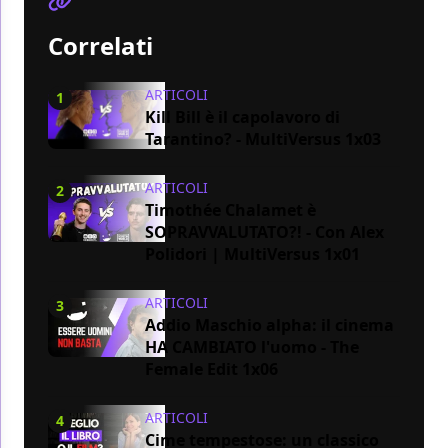
Correlati
ARTICOLI
1
Kill Bill è il capolavoro di
Tarantino? - MultiVersus 1x03
ARTICOLI
2
Timothée Chalamet è
SOPRAVVALUTATO?! - Con Alex
Polidori | MultiVersus 1x01
ARTICOLI
3
Addio Maschio alpha: il cinema
HA CAMBIATO l'uomo - The
Female Edit 1x06
ARTICOLI
4
Cime tempestose: un classico