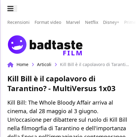
Recensioni
Format video
Marvel
Netflix
Disney+
Prime
FILM
Home
Articoli
Kill Bill è il capolavoro di Tarantino? - MultiVersus 1x03
Kill Bill è il capolavoro di
Tarantino? - MultiVersus 1x03
Kill Bill: The Whole Bloody Affair arriva al
cinema, dal 28 maggio al 3 giugno.
Un'occasione per dibattere sul ruolo di Kill Bill
nella filmogrfia di Tarantino e dell'importanza
della Sposa nell'immaginario contemporaneo.