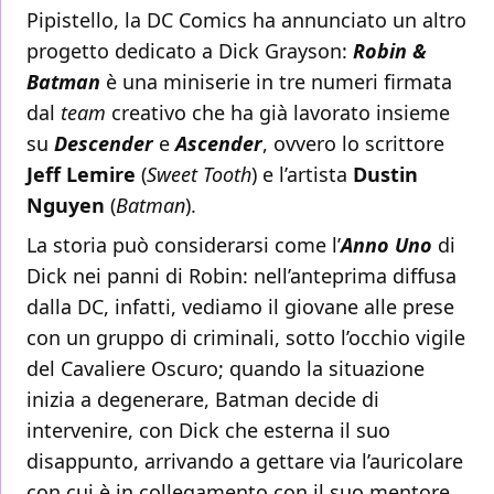
Pipistello, la DC Comics ha annunciato un altro
progetto dedicato a Dick Grayson:
Robin &
Batman
è una miniserie in tre numeri firmata
dal
team
creativo che ha già lavorato insieme
su
Descender
e
Ascender
, ovvero lo scrittore
Jeff Lemire
(
Sweet Tooth
) e l’artista
Dustin
Nguyen
(
Batman
).
La storia può considerarsi come l’
Anno Uno
di
Dick nei panni di Robin: nell’anteprima diffusa
dalla DC, infatti, vediamo il giovane alle prese
con un gruppo di criminali, sotto l’occhio vigile
del Cavaliere Oscuro; quando la situazione
inizia a degenerare, Batman decide di
intervenire, con Dick che esterna il suo
disappunto, arrivando a gettare via l’auricolare
con cui è in collegamento con il suo mentore.