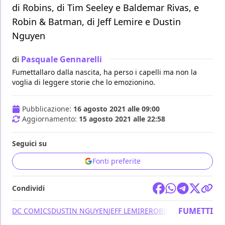
di Robins, di Tim Seeley e Baldemar Rivas, e
Robin & Batman, di Jeff Lemire e Dustin
Nguyen
di
Pasquale Gennarelli
Fumettallaro dalla nascita, ha perso i capelli ma non la
voglia di leggere storie che lo emozionino.
Pubblicazione:
16 agosto 2021 alle 09:00
Aggiornamento:
15 agosto 2021 alle 22:58
Seguici su
Fonti preferite
Condividi
FUMETTI
DC COMICS
DUSTIN NGUYEN
JEFF LEMIRE
ROBIN
TIM SEELEY