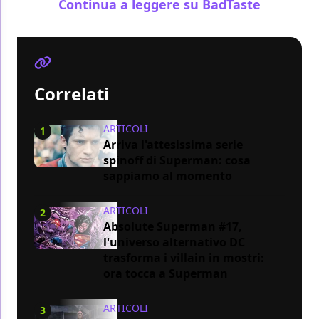
Continua a leggere su BadTaste
Correlati
ARTICOLI
1
Arriva l'attesissima serie
spinoff di Superman: cosa
sappiamo al momento
ARTICOLI
2
Absolute Superman #17,
l'universo alternativo DC
trasforma i villain in mostri:
ora tocca a Superman
ARTICOLI
3