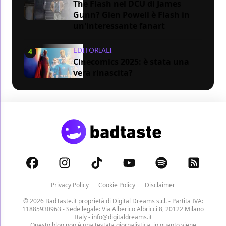
The Flash nel DCU di James
Gunn? Glen Powell è Flash in
un'interessante fanart
EDITORIALI
4
Cinecomics 2025: è stata una
vera rinascita?
Privacy Policy
Cookie Policy
Disclaimer
© 2026 BadTaste.it proprietà di
Digital Dreams s.r.l.
- Partita IVA:
11885930963 - Sede legale: Via Alberico Albricci 8, 20122 Milano
Italy -
info@digitaldreams.it
Questo blog non è una testata giornalistica, in quanto viene