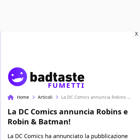
Recensioni
Format video
Marvel
Netflix
Disney+
Prime
X
FUMETTI
Home
Articoli
La DC Comics annuncia Robins e Robin & Batman!
La DC Comics annuncia Robins e
Robin & Batman!
La DC Comics ha annunciato la pubblicazione