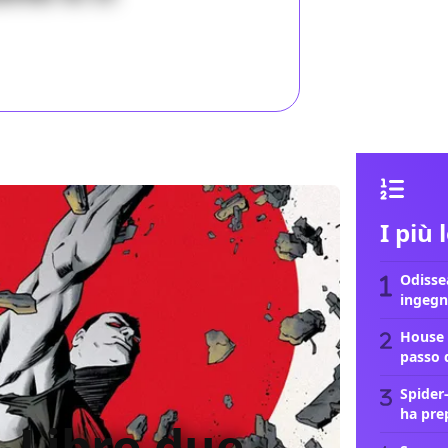
 2020
I più 
Odissea
ingegn
House 
passo 
Spider
ha pre
 Libro due,