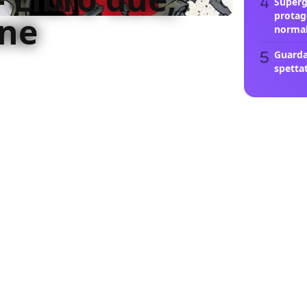
Supergi
protag
one
norma
Guarda
e l'ottimo lavoro di approfondimento della
spetta
un prodotto legato a un'estetica ormai
i giocattoli a fumetti