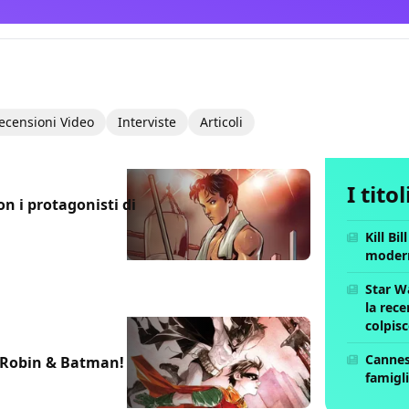
ecensioni Video
Interviste
Articoli
I tito
on i protagonisti di
Kill Bi
moder
Star W
la rece
colpis
Cannes 
 Robin & Batman!
famigli