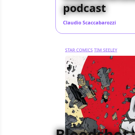
podcast
Claudio Scaccabarozzi
/ 15 nov
STAR COMICS
TIM SEELEY
Bloodshot -