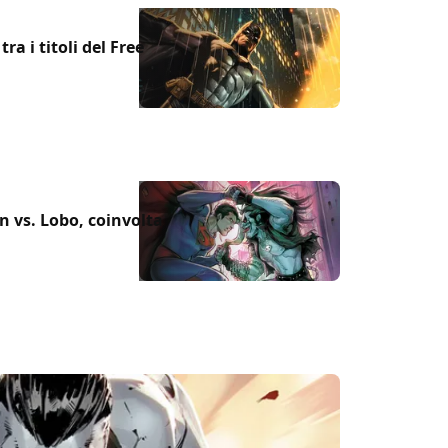
a i titoli del Free
 vs. Lobo, coinvolta