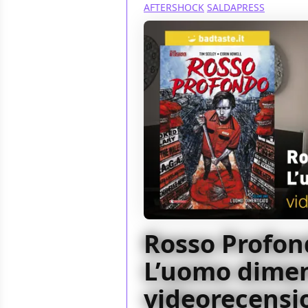
AFTERSHOCK
SALDAPRESS
Rosso Profond
L’uomo dimen
videorecensio