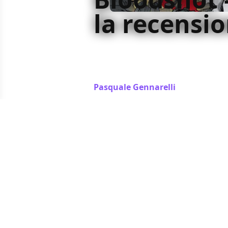
la recensi
La nuova serie di Bloodshot svilisc
precedente gestione per proporre 
compassata
Pasquale Gennarelli
/ 25 lug 2020
DARK HORSE
TIM SEELEY
Alter Nation: They Hyde Hyrbids, 
di Tim Seeley e Mike Norton
FUMETTI
/ 28 mag 2020
X-MEN
MARVEL