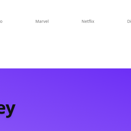
eo
Marvel
Netflix
D
ey