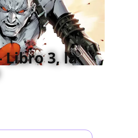
 Libro 3, la
nto del protagonista, il terzo volume
tinua a conquistare con la sua preminente