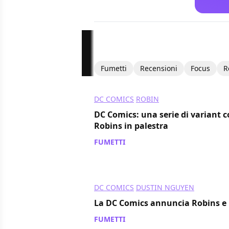
Fumetti
Recensioni
Focus
R
DC COMICS
ROBIN
DC Comics: una serie di variant c
Robins in palestra
FUMETTI
/ 20 ott 2021
DC COMICS
DUSTIN NGUYEN
La DC Comics annuncia Robins e
FUMETTI
/ 16 ago 2021