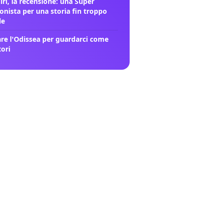
rl, la recensione: una Super
onista per una storia fin troppo
le
re l'Odissea per guardarci come
tori