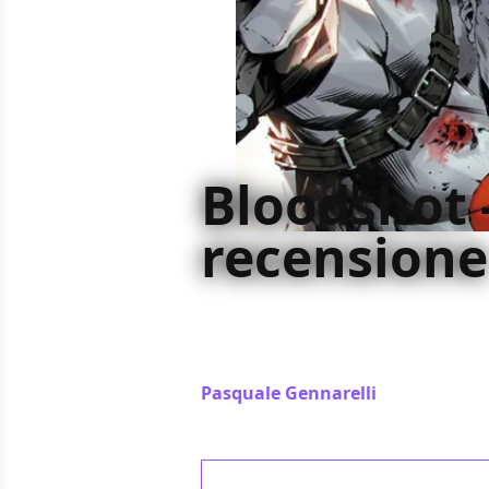
Bloodshot -
recensione
Pur rinunciando a un approfondime
della nuova serie di Bloodshot con
componente action
Pasquale Gennarelli
/ 06 mar 2021