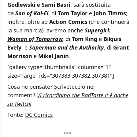
Godlewski e Sami Basri
, sarà sostituita
da
Son of Kal-El
, di
Tom Taylor
e
John Timms
;
inoltre, oltre ad
Action Comics
(che continuerà
la sua marcia), avremo anche
Supergirl:
Woman of Tomorrow
,
di
Tom King
e
Bilquis
Evely
, e
Superman and the Authority
, di
Grant
Morrison
e
Mikel Janin
.
[gallery type="thumbnails" columns="1"
size="large" ids="307383,307382,307381"]
Cosa ne pensate? Scrivetecelo nei
commenti!
Vi ricordiamo che BadTaste.it è anche
su Twitch!
Fonte:
DC Comics