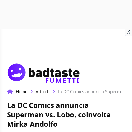
Recensioni
Format video
Marvel
Netflix
Disney+
Prime
X
FUMETTI
Home
Articoli
La DC Comics annuncia Superman vs. Lobo, coinvolta Mirka Andolfo
La DC Comics annuncia
Superman vs. Lobo, coinvolta
Mirka Andolfo