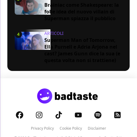
Brainiac come Shakespeare: la
folle idea del nuovo villain di
Superman spiazza il pubblico
ARTICOLI
4
Superman Man of Tomorrow,
Ella Purnell e Adria Arjona nel
cast? James Gunn dice la sua (e
questa volta non si trattiene)
Privacy Policy
Cookie Policy
Disclaimer