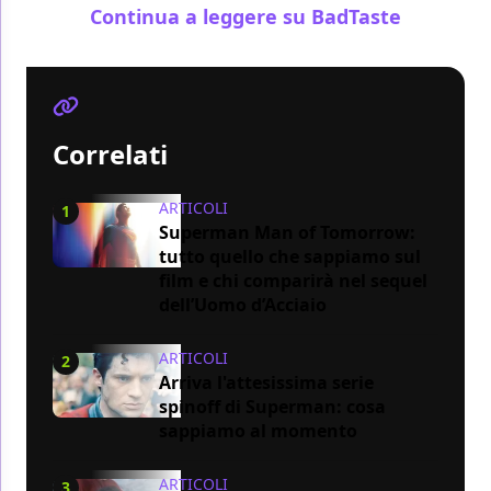
Continua a leggere su BadTaste
Correlati
ARTICOLI
1
Superman Man of Tomorrow:
tutto quello che sappiamo sul
film e chi comparirà nel sequel
dell’Uomo d’Acciaio
ARTICOLI
2
Arriva l'attesissima serie
spinoff di Superman: cosa
sappiamo al momento
ARTICOLI
3