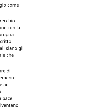
ggio come
recchio.
one con la
propria
critto
i siano gli
ale che
are di
ntemente
re ad
a
la pace
diventano