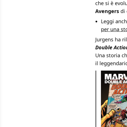
che si è evol
Avengers
di 
Leggi anc
per una sto
Jurgens ha ri
Double Actio
Una storia c
il leggendari