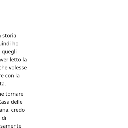
a storia
uindi ho
 quegli
ver letto la
che volesse
re con la
ta.
me tornare
Casa delle
rana, credo
 di
cisamente