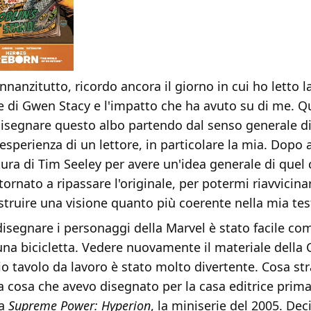
Innanzitutto, ricordo ancora il giorno in cui ho letto l
e di Gwen Stacy e l'impatto che ha avuto su di me. Q
 disegnare questo albo partendo dal senso generale di
'esperienza di un lettore, in particolare la mia. Dopo a
ura di Tim Seeley per avere un'idea generale di quel 
tornato a ripassare l'originale, per potermi riavvicina
ostruire una visione quanto più coerente nella mia tes
disegnare i personaggi della Marvel è stato facile co
una bicicletta. Vedere nuovamente il materiale della 
io tavolo da lavoro è stato molto divertente. Cosa st
ma cosa che avevo disegnato per la casa editrice prima
ia
Supreme Power: Hyperion
, la miniserie del 2005. De