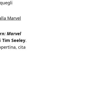
 quegli
lla Marvel
rn: Marvel
di
Tim Seeley
.
opertina, cita