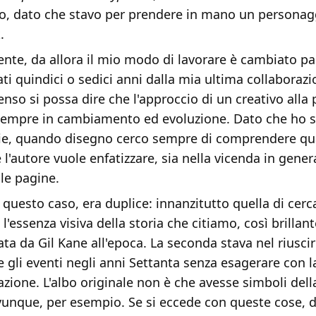
o, dato che stavo per prendere in mano un persona
.
nte, da allora il mio modo di lavorare è cambiato pa
ti quindici o sedici anni dalla mia ultima collaborazi
nso si possa dire che l'approccio di un creativo alla 
sempre in cambiamento ed evoluzione. Dato che ho s
ie, quando disegno cerco sempre di comprendere qual
 l'autore vuole enfatizzare, sia nella vicenda in gener
ole pagine.
n questo caso, era duplice: innanzitutto quella di cerc
l'essenza visiva della storia che citiamo, così brilla
ata da Gil Kane all'epoca. La seconda stava nel riusci
 gli eventi negli anni Settanta senza esagerare con l
azione. L'albo originale non è che avesse simboli del
ovunque, per esempio. Se si eccede con queste cose, 