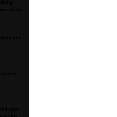
ising
sono anche
tato nel
 questo
che tutti
sercito