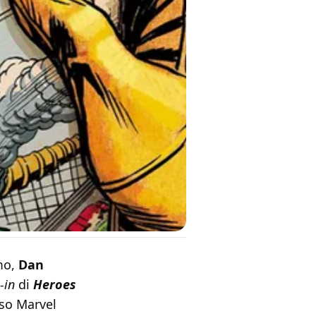
mo,
Dan
e-in
di
Heroes
so Marvel