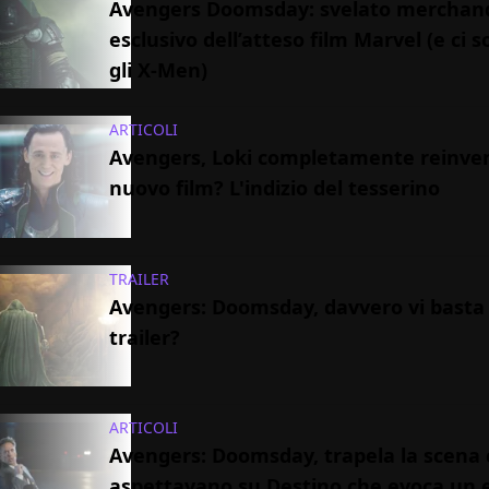
Avengers Doomsday: svelato merchand
esclusivo dell’atteso film Marvel (e ci 
gli X-Men)
ARTICOLI
Avengers, Loki completamente reinven
nuovo film? L'indizio del tesserino
TRAILER
Avengers: Doomsday, davvero vi basta
trailer?
ARTICOLI
Avengers: Doomsday, trapela la scena 
aspettavano su Destino che evoca un e