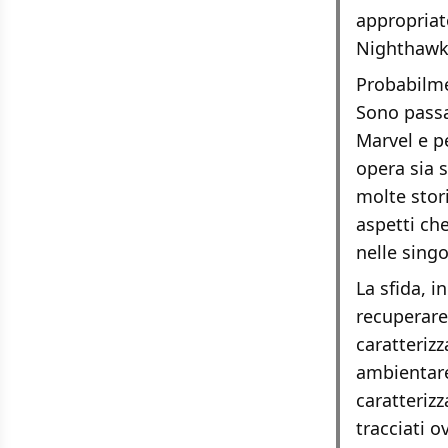
appropriat
Nighthawk
Probabilme
Sono passa
Marvel e pe
opera sia 
molte stor
aspetti che
nelle sing
La sfida, i
recuperare 
caratterizz
ambientare
caratterizz
tracciati 