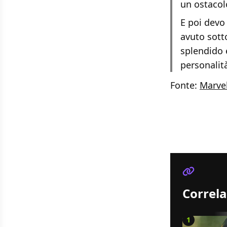
un ostacol
E poi devo
avuto sott
splendido e
personalit
Fonte:
Marve
Correla
1