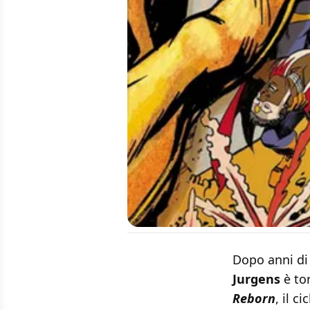
Dopo anni di
Jurgens
è tor
Reborn
, il c