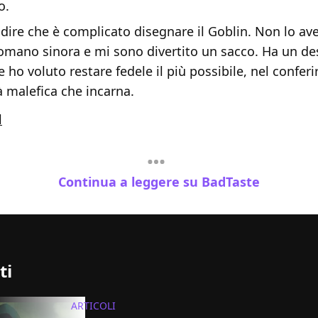
o.
 dire che è complicato disegnare il Goblin. Non lo av
omano sinora e mi sono divertito un sacco. Ha un de
 ho voluto restare fedele il più possibile, nel conferir
à malefica che incarna.
l
Continua a leggere su BadTaste
ti
ARTICOLI