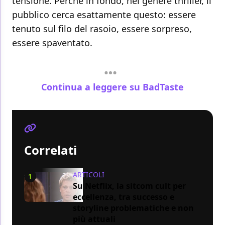
tensione. Perché in fondo, nel genere thriller, il
pubblico cerca esattamente questo: essere
tenuto sul filo del rasoio, essere sorpreso,
essere spaventato.
Continua a leggere su BadTaste
Correlati
ARTICOLI
1
Su Netflix, la sitcom cult per
eccellenza, tra successo e
storyline problematiche e non
più attuali