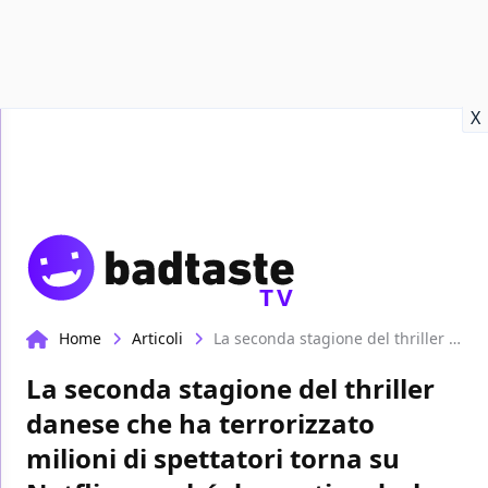
Recensioni
Format video
Marvel
Netflix
Disney+
Prime
X
TV
Home
Articoli
La seconda stagione del thriller danese che ha terrorizzato milioni di spettatori torna su Netflix, perché dovresti vederlo subito
La seconda stagione del thriller
danese che ha terrorizzato
milioni di spettatori torna su