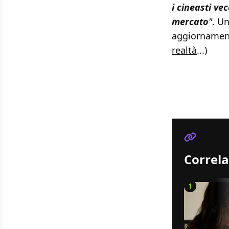
i cineasti ve
mercato
"
. U
aggiornament
realtà
...)
Correla
1