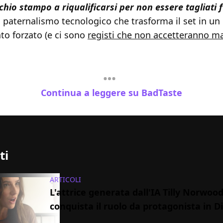
cchio stampo a riqualificarsi per non essere tagliati 
n paternalismo tecnologico che trasforma il set in un 
o forzato (e ci sono
registi che non accetteranno ma
Continua a leggere su BadTaste
ti
ARTICOLI
L'attrice generata dall'IA Tilly Norwoo
conquista il ruolo da protagonista in D