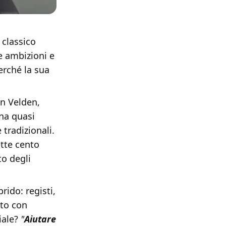
 classico
e ambizioni e
erché la sua
en Velden,
na quasi
tradizionali.
ette cento
to degli
rido: registi,
ito con
iale?
"
Aiutare