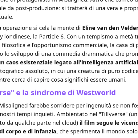
ale da post-produzione: si tratterà di una vera e propr
tuale.
 operazione si cela la mente di
Eline van den Veld
 londinese, la Particle 6. Con un tempismo a metà tr
 filosofica e l’opportunismo commerciale, la casa di
o lo sviluppo di una commedia drammatica che prom
n caos esistenziale legato all'intelligenza artificia
grafico assoluto, in cui una creatura di puro codice
tre cerca di capire cosa significhi essere umani.
verse" e la sindrome di Westworld
 Misaligned farebbe sorridere per ingenuità se non fo
nostri tempi inquieti. Ambientato nel "Tillyverse" (u
ato da qualche parte nel cloud)
il film segue le vicen
di corpo e di infanzia,
che sperimenta il mondo solo 