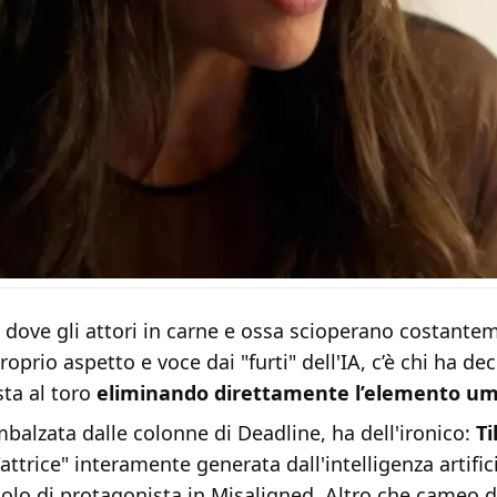
 dove gli attori in carne e ossa scioperano costante
roprio aspetto e voce dai "furti" dell'IA, c’è chi ha dec
sta al toro
eliminando direttamente l’elemento u
imbalzata dalle colonne di Deadline, ha dell'ironico:
Ti
attrice" interamente generata dall'intelligenza artific
uolo di protagonista in Misaligned. Altro che cameo d