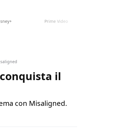
isney+
Prime Video
Disaligned
 conquista il
inema con Misaligned.