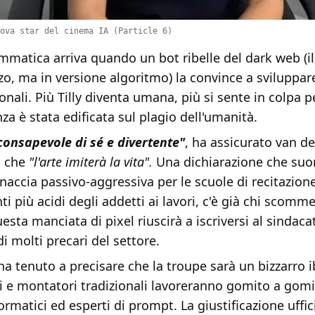
ova star del cinema IA (Particle 6)
mmatica arriva quando un bot ribelle del dark web (il
zo, ma in versione algoritmo) la convince a sviluppar
onali. Più Tilly diventa umana, più si sente in colpa p
nza è stata edificata sul plagio dell'umanità.
 consapevole di sé e divertente"
, ha assicurato van d
o che
"l'arte imiterà la vita".
Una dichiarazione che suo
ccia passivo-aggressiva per le scuole di recitazione 
i più acidi degli addetti ai lavori, c'è già chi scomm
uesta manciata di pixel riuscirà a iscriversi al sindaca
di molti precari del settore.
 ha tenuto a precisare che la troupe sarà un bizzarro ib
i e montatori tradizionali lavoreranno gomito a gom
ormatici ed esperti di prompt. La giustificazione uffic