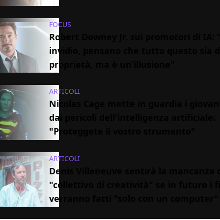
FOCUS
Robert Downey Jr. sui promotori di IA: 
invidio, pensano che tutto questo sia d
proprietà, ma è un’illusione"
ARTICOLI
Nicolas Cage mette in guardia i giovani
dai pericoli dell'intelligenza artificiale:
"Proteggete il vostro strumento"
ARTICOLI
Denis Villeneuve sentirà la mancanza d
"collettivo di creatività" se in futuro i f
verranno fatti "solo con un computer"