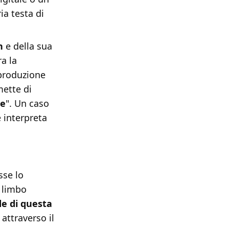
ia testa di
en
e della sua
a la
 produzione
ette di
le
". Un caso
 interpreta
sse lo
n limbo
de di questa
attraverso il