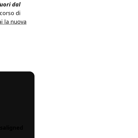
fuori dal
corso di
i la nuova
d
isaligned