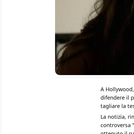
A Hollywood,
difendere il p
tagliare la te
La notizia, r
controversa "
ottenuto il r