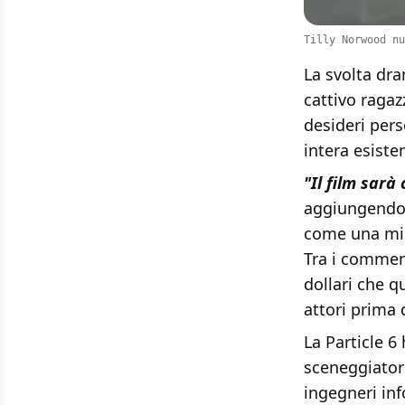
Tilly Norwood nu
La svolta dra
cattivo ragaz
desideri pers
intera esiste
"Il film sarà
aggiungend
come una mina
Tra i comment
dollari che q
attori prima 
La Particle 6
sceneggiator
ingegneri inf