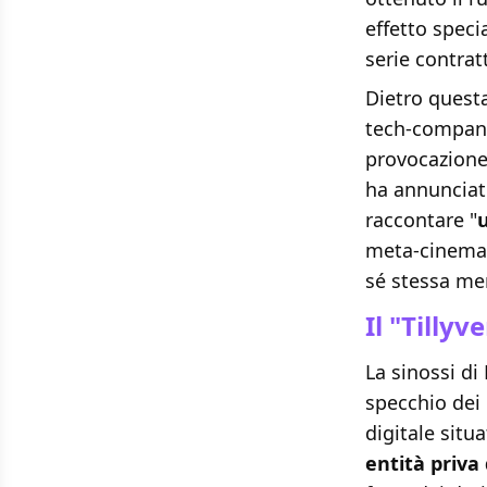
effetto speci
serie contrat
Dietro questa
tech-company
provocazione
ha annunciat
raccontare "
u
meta-cinemato
sé stessa men
Il "Tilly
La sinossi di
specchio dei 
digitale situ
entità priva 