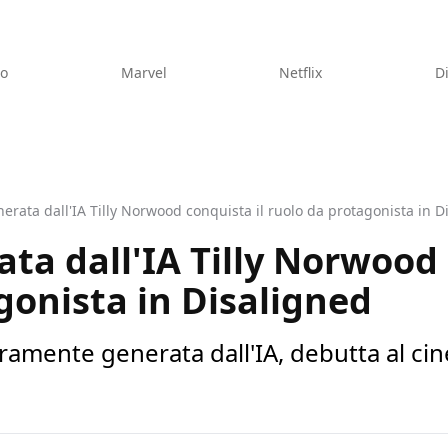
eo
Marvel
Netflix
D
enerata dall'IA Tilly Norwood conquista il ruolo da protagonista in 
ata dall'IA Tilly Norwood
gonista in Disaligned
eramente generata dall'IA, debutta al c