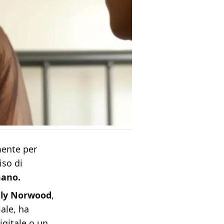
mente per
iso di
mano.
lly Norwood
,
iale, ha
igitale o un