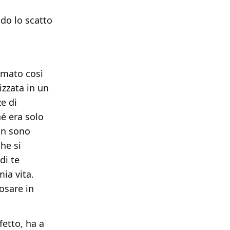
ndo lo scatto
amato così
izzata in un
e di
hé era solo
on sono
he si
di te
ia vita.
osare in
fetto, ha a