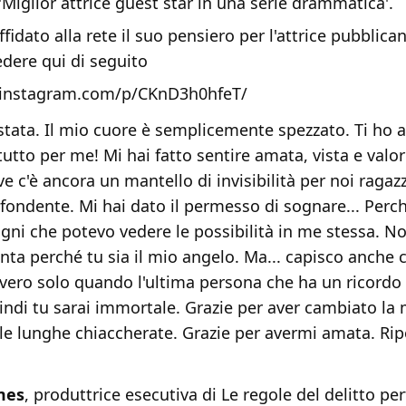
iglior attrice guest star in una serie drammatica'.
ffidato alla rete il suo pensiero per l'attrice pubblica
dere qui di seguito
.instagram.com/p/CKnD3h0hfeT/
tata. Il mio cuore è semplicemente spezzato. Ti ho 
 tutto per me! Mi hai fatto sentire amata, vista e valor
 c'è ancora un mantello di invisibilità per noi ragazz
 fondente. Mi hai dato il permesso di sognare... Perc
ogni che potevo vedere le possibilità in me stessa. N
nta perché tu sia il mio angelo. Ma... capisco anche c
ero solo quando l'ultima persona che ha un ricordo 
ndi tu sarai immortale. Grazie per aver cambiato la m
 le lunghe chiaccherate. Grazie per avermi amata. Rip
mes
, produttrice esecutiva di Le regole del delitto per