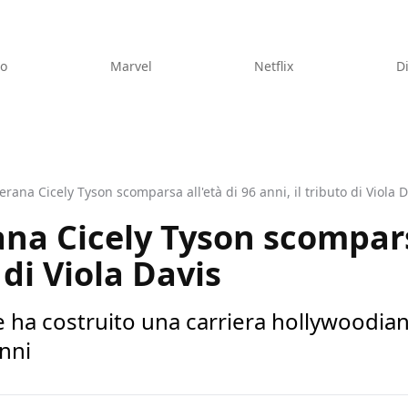
eo
Marvel
Netflix
D
terana Cicely Tyson scomparsa all'età di 96 anni, il tributo di Viola 
ana Cicely Tyson scompars
 di Viola Davis
he ha costruito una carriera hollywoodia
anni