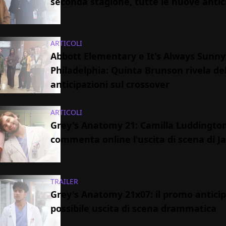
seconda stagione, tutte le nuove antic
ARTICOLI
Abbott Elementary e It's Always Sunny
Philadelphia: Quinta Brunson rivela de
anticipazioni sul crossover
ARTICOLI
Grey's Anatomy 21: Camilla Luddingto
commenta online l'uscita di scena di Ja
TRAILER
Grey's Anatomy 21x07: il promo antici
possibile uscita di scena drammatica