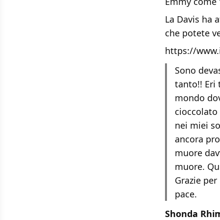
Emmy come 'M
La Davis ha a
che potete ve
https://www
Sono devas
tanto!! Eri
mondo dove
cioccolato
nei miei s
ancora pro
muore davv
muore. Qui
Grazie per
pace.
Shonda Rhi