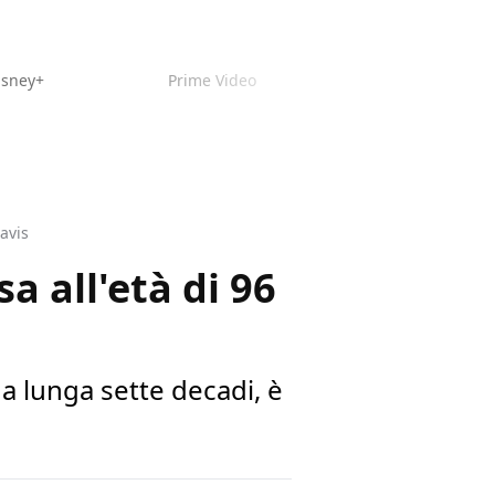
isney+
Prime Video
Davis
a all'età di 96
na lunga sette decadi, è