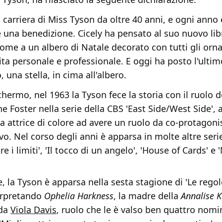
 carriera di Miss Tyson da oltre 40 anni, e ogni anno 
e una benedizione. Cicely ha pensato al suo nuovo lib
me a un albero di Natale decorato con tutti gli orn
ita personale e professionale. E oggi ha posto l'ultim
una stella, in cima all'albero.
chermo, nel 1963 la Tyson fece la storia con il ruolo d
ne Foster nella serie della CBS 'East Side/West Side',
 attrice di colore ad avere un ruolo da co-protagoni
vo. Nel corso degli anni è apparsa in molte altre ser
ltre i limiti', 'Il tocco di un angelo', 'House of Cards' 
e, la Tyson è apparsa nella sesta stagione di 'Le regol
terpretando
Ophelia Harkness
, la madre della
Annalise K
 da
Viola Davis
, ruolo che le è valso ben quattro nomi