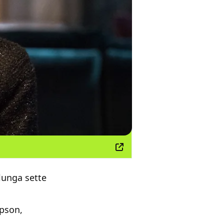
 lunga sette
mpson,