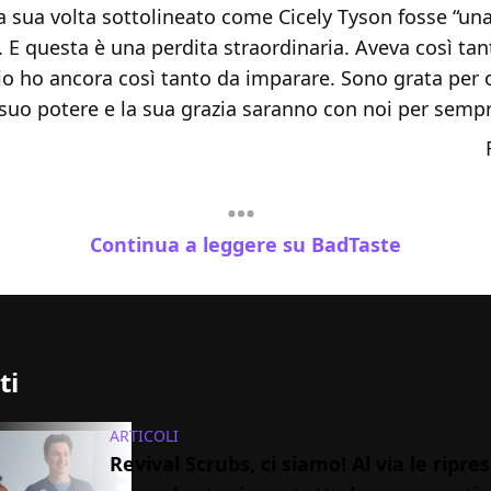
a sua volta sottolineato come Cicely Tyson fosse “un
. E questa è una perdita straordinaria. Aveva così ta
io ho ancora così tanto da imparare. Sono grata per 
suo potere e la sua grazia saranno con noi per sempr
Continua a leggere su BadTaste
ti
ARTICOLI
Revival Scrubs, ci siamo! Al via le ripres