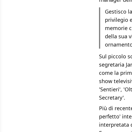
Gestisco la
privilegio 
memorie co
della sua v
ornamento, 
Sul piccolo s
segretaria Ja
come la prima
show televisi
'Sentieri', 'O
Secretary'.
Più di recent
perfetto' in
interpretata