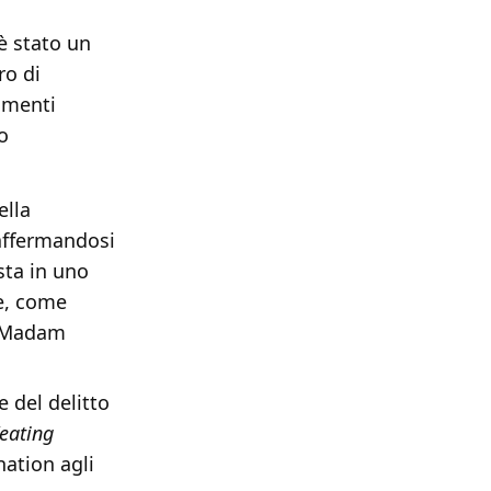
è stato un
ro di
amenti
o
ella
 affermandosi
sta in uno
ie, come
e 'Madam
e del delitto
eating
nation agli