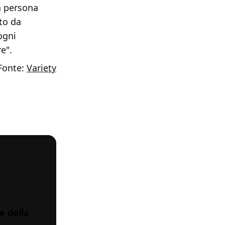
a persona
nto da
ogni
e".
Fonte:
Variety
e della