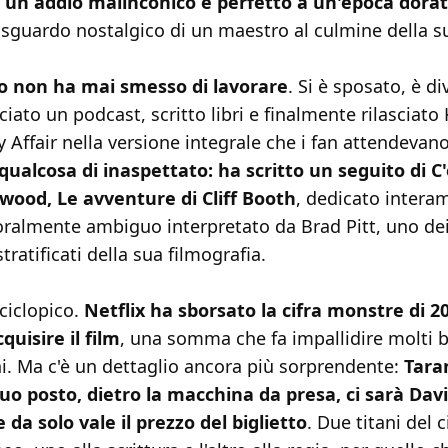
 un addio malinconico e perfetto a un'epoca dora
 sguardo nostalgico di un maestro al culmine della su
o non ha mai smesso di lavorare
. Si è sposato, è d
iato un podcast, scritto libri e finalmente rilasciato K
Affair nella versione integrale che i fan attendevano
 qualcosa di inaspettato: ha scritto un seguito di C
ywood, Le avventure di Cliff Booth
, dedicato intera
almente ambiguo interpretato da Brad Pitt, uno de
stratificati della sua filmografia.
ciclopico.
Netflix ha sborsato la cifra monstre di 20
quisire il film
, una somma che fa impallidire molti 
i. Ma c'è un dettaglio ancora più sorprendente:
Tara
suo posto, dietro la macchina da presa, ci sarà Davi
da solo vale il prezzo del biglietto
. Due titani del