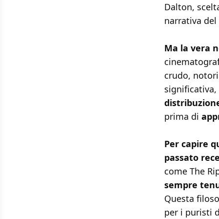
Dalton, scelt
narrativa del
Ma la vera n
cinematograf
crudo, notori
significativa,
distribuzion
prima di
app
Per capire q
passato rec
come The Rip
sempre tenut
Questa filoso
per i puristi