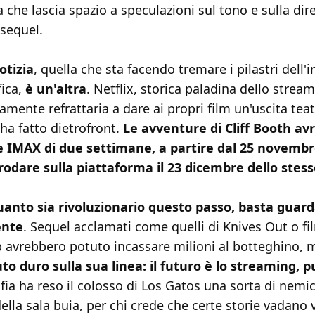
a che lascia spazio a speculazioni sul tono e sulla dir
 sequel.
otizia
, quella che sta facendo tremare i pilastri dell'i
ica,
è un'altra
.
Netflix, storica paladina dello strea
amente refrattaria a dare ai propri film un'uscita teat
 ha fatto dietrofront.
Le avventure di Cliff Booth av
e IMAX di due settimane, a partire dal 25 novembr
rodare sulla piattaforma il 23 dicembre dello stes
uanto sia rivoluzionario questo passo, basta guard
ente
. Sequel acclamati come quelli di Knives Out o fi
 avrebbero potuto incassare milioni al botteghino, 
o duro sulla sua linea: il futuro è lo streaming, 
fia ha reso il colosso di Los Gatos una sorta di nemi
 della sala buia, per chi crede che certe storie vadano 