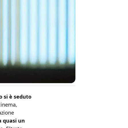
o si è seduto
 cinema,
azione
a quasi un