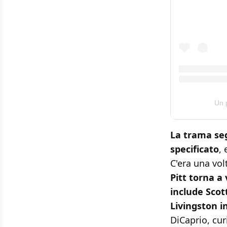
Un 
La trama seg
specificato
,
C'era una vol
Pitt torna a
include Scot
Livingston i
DiCaprio, cur