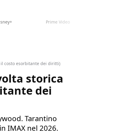
isney+
Prime Video
l costo esorbitante dei diritti)
olta storica
bitante dei
llywood. Tarantino
 in IMAX nel 2026.