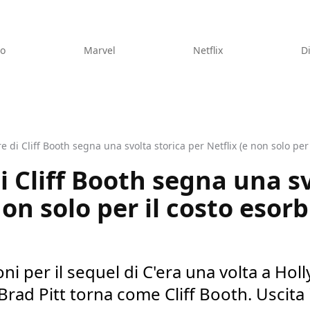
eo
Marvel
Netflix
D
e di Cliff Booth segna una svolta storica per Netflix (e non solo per i
i Cliff Booth segna una sv
non solo per il costo esor
oni per il sequel di C'era una volta a Ho
 Brad Pitt torna come Cliff Booth. Uscita