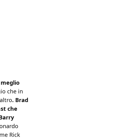
 meglio
io che in
altro
. Brad
ast che
Barry
eonardo
ome Rick