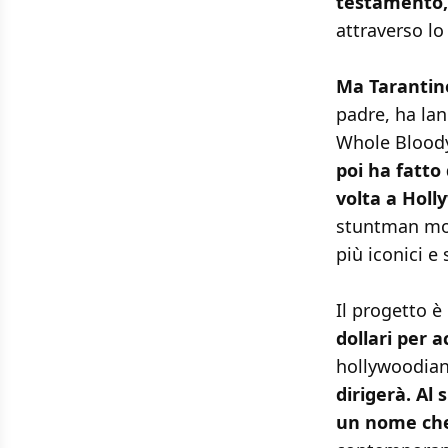
testamento,
attraverso lo
Ma Tarantin
padre, ha lanc
Whole Bloody 
poi ha fatto
volta a Holl
stuntman mor
più iconici e 
Il progetto è 
dollari per ac
hollywoodian
dirigerà. Al 
un nome che 