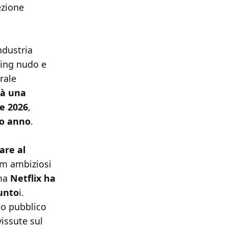
ezione
ndustria
ming nudo e
rale
rà una
e 2026
,
so anno
.
are al
lm ambiziosi
ma
Netflix ha
punto
i.
co pubblico
vissute sul