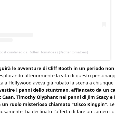
post condiviso da Rotten Tomatoes (@rottentomatoes)
uirà le avventure di Cliff Booth in un periodo non
 esplorando ulteriormente la vita di questo personagg
ta a Hollywood aveva già rubato la scena a chiunque 
 vestire i panni dello stuntman, affiancato da un c
t Caan, Timothy Olyphant nei panni di Jim Stacy e 
n un ruolo misterioso chiamato "Disco Kingpin"
. L
iosamente, ha declinato l'offerta di fare un cameo c