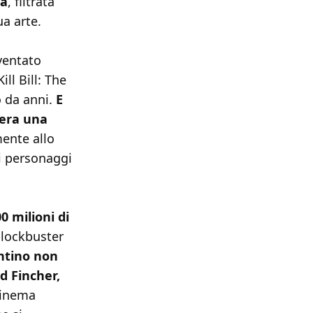
ta
, filtrata
a arte.
iventato
ill Bill: The
 da anni.
E
'era una
mente allo
i personaggi
0 milioni di
blockbuster
ntino non
d Fincher,
 cinema