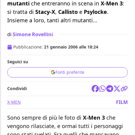
mutanti
che entreranno in scena in
X-Men 3
:
si tratta di
Stacy-X
,
Callisto
e
Psylocke
.
Insieme a loro, tanti altri mutanti...
di
Simone Rovellini
Pubblicazione:
21 gennaio 2006 alle 18:24
Seguici su
Fonti preferite
Condividi
FILM
X-MEN
Sono sempre di più le foto di
X-Men 3
che
vengono rilasciate, e ormai tutti i personaggi
sono stati svelati. Fra quelli che mancavano