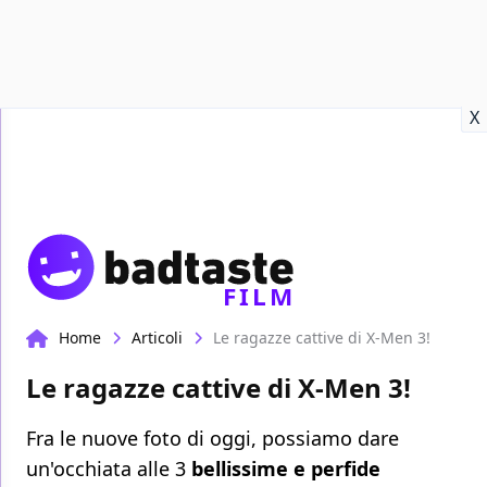
Recensioni
Format video
Marvel
Netflix
Disney+
Prime
X
FILM
Home
Articoli
Le ragazze cattive di X-Men 3!
Le ragazze cattive di X-Men 3!
Fra le nuove foto di oggi, possiamo dare
un'occhiata alle 3
bellissime e perfide