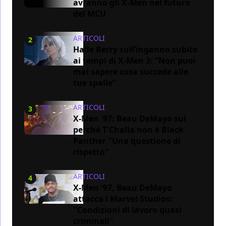
avranno gli X-Men nel futuro
del MCU
ARTICOLI
2
Halle Berry sull’inganno subito
ai tempi di X-Men 3: “Non puoi
mai sapere cosa succede alle
tue spalle”
ARTICOLI
3
X-Men '97: Beau DeMayo sul
perché T'Challa non è Black
Panther "Una questione di
rispetto"
ARTICOLI
4
X-Men '97, Beau DeMayo
attacca i Marvel Studios:
"Condizioni di lavoro quasi
criminali"