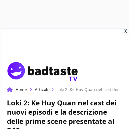
Recensioni
Format video
Marvel
Netflix
Disney+
Prime
X
TV
Home
Articoli
Loki 2: Ke Huy Quan nel cast dei nuovi episodi e la descrizione delle prime scene presentate al D23
Loki 2: Ke Huy Quan nel cast dei
nuovi episodi e la descrizione
delle prime scene presentate al