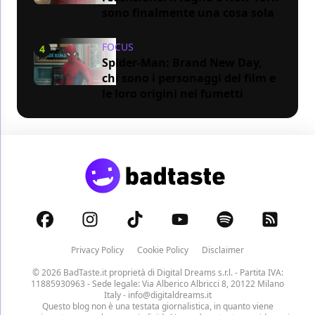
sono finalmente una cosa sola
FOCUS
4
Spider-Man: Brand New Day,
chi sono i personaggi del film e
le loro origini nei fumetti
Privacy Policy
Cookie Policy
Disclaimer
© 2026 BadTaste.it proprietà di
Digital Dreams s.r.l.
- Partita IVA:
11885930963 - Sede legale: Via Alberico Albricci 8, 20122 Milano
Italy -
info@digitaldreams.it
Questo blog non è una testata giornalistica, in quanto viene