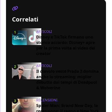
Correlati
ARTICOLI
1
Disney e TikTok firmano uno
storico accordo: Disney+ apre
per la prima volta ai video dei
creator
ARTICOLI
2
Il diavolo veste Prada 2 domina
anche lo streaming: miglior
debutto dai tempi di Deadpool
& Wolverine
RECENSIONI
3
Spider-Man: Brand New Day, la
recensione: il ragno e New York