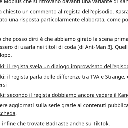
e Mobius che si ritrovano davanti una variante di Ka
 chiesto un commento al regista dell'episodio, Kasra
ato una risposta particolarmente elaborata, come po
o che posso dirti è che abbiamo girato la scena prim
sero di usarla nei titoli di coda [di Ant-Man 3]. Quel
 dopo.
ki: il regista svela un dialogo improvvisato dell’episo
ki: il regista parla delle differenze tra TVA e Strange,
rsi
ki: secondo il regista dobbiamo ancora vedere il Kang
re aggiornati sulla serie grazie ai contenuti pubblica
scheda
.
o infine che trovate BadTaste anche su
TikTok
.