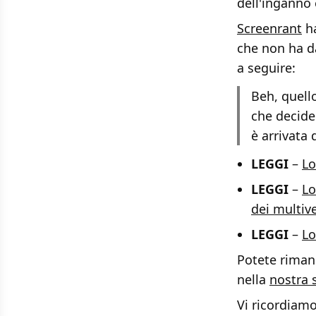
dell'inganno 
Screenrant
ha
che non ha d
a seguire:
Beh, quell
che decides
è arrivata
LEGGI
–
Lo
LEGGI
–
Lo
dei multive
LEGGI
–
Lo
Potete rimane
nella
nostra 
Vi ricordiam