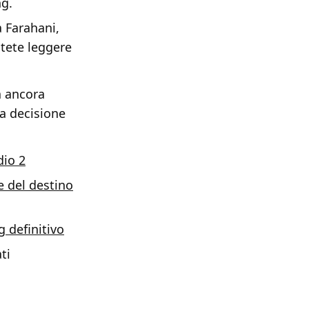
ng.
 Farahani,
tete leggere
a ancora
la decisione
dio 2
 e del destino
 definitivo
ti