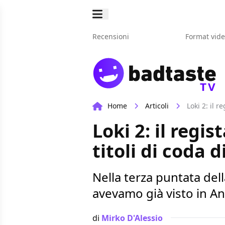
Recensioni
Format vid
TV
Home
Articoli
Loki 2: il 
Loki 2: il regi
titoli di coda 
Nella terza puntata del
avevamo già visto in 
di
Mirko D'Alessio