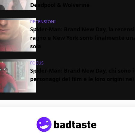
Deadpool & Wolverine
RECENSIONI
Spider-Man: Brand New Day, la recensio
ragno e New York sono finalmente un
sola
FOCUS
Spider-Man: Brand New Day, chi sono i
personaggi del film e le loro origini ne