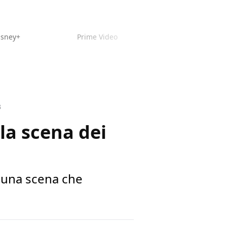
isney+
Prime Video
3
lla scena dei
a una scena che