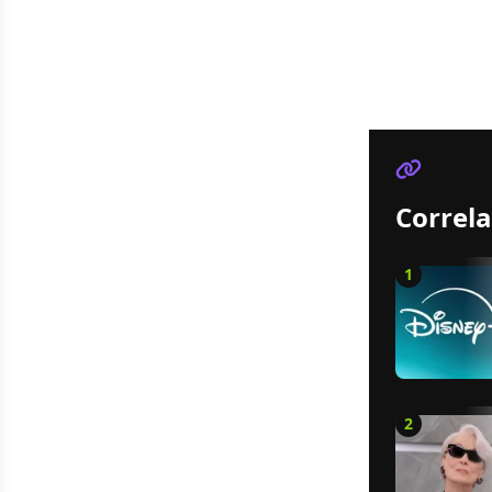
Correla
1
2