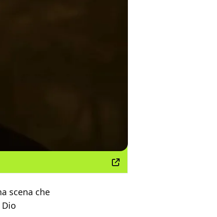
na scena che
l Dio