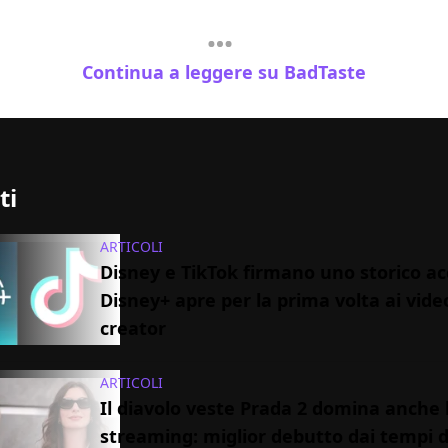
Continua a leggere su BadTaste
ti
ARTICOLI
Disney e TikTok firmano uno storico ac
Disney+ apre per la prima volta ai vide
creator
ARTICOLI
Il diavolo veste Prada 2 domina anche 
streaming: miglior debutto dai tempi d