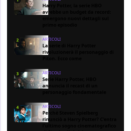
Harry Potter, la serie HBO
avrebbe un budget da record:
emergono nuovi dettagli sul
primo episodio
ARTICOLI
2
La serie di Harry Potter
rivoluzionerà il personaggio di
Piton. Ecco come
ARTICOLI
3
Serie Harry Potter, HBO
annuncia il recast di un
personaggio fondamentale
ARTICOLI
4
Perché Steven Spielberg
rinunciò a Harry Potter? C'entra
l'ultimo sogno cinematografico