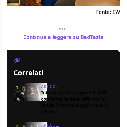
Fonte:
EW
Continua a leggere su BadTaste
Correlati
ARTICOLI
1
Intervista col vampiro 3: AMC
conferma la data ufficiale (e
lancia il nuovo singolo rock di
Lestat)
ARTICOLI
2