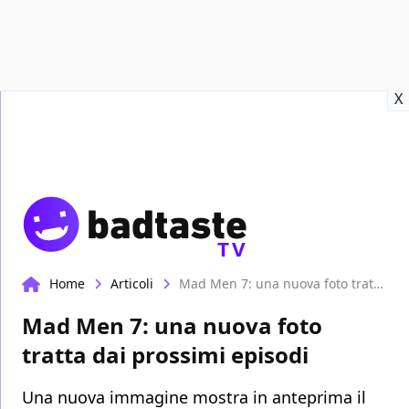
Recensioni
Format video
Marvel
Netflix
Disney+
Prime
X
TV
Home
Articoli
Mad Men 7: una nuova foto tratta dai prossimi episodi
Mad Men 7: una nuova foto
tratta dai prossimi episodi
Una nuova immagine mostra in anteprima il