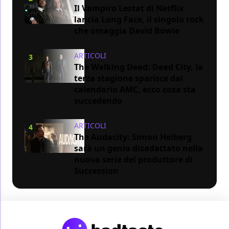
Il Vampiro Lestat di Netflix
lancia Long Face, il singolo rock
che omaggia David Bowie
ARTICOLI
3
The Walking Dead: Dead City, la
terza stagione sparisce dal
calendario AMC, ecco cosa sta
succedendo
ARTICOLI
4
The Audacity: Simon Helberg
sarà un genio disadattato nella
nuova serie del produttore di
Succession