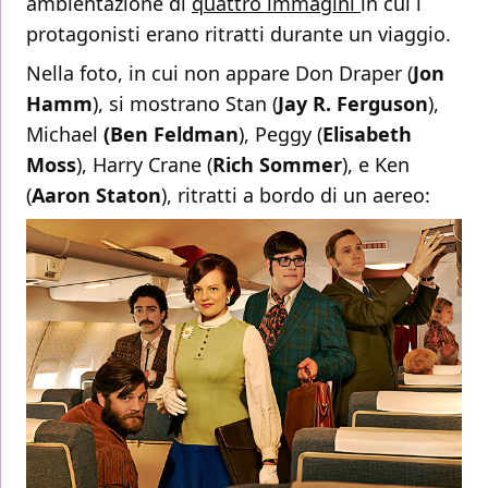
ambientazione di
quattro immagini
in cui i
protagonisti erano ritratti durante un viaggio.
Nella foto, in cui non appare Don Draper (
Jon
Hamm
), si mostrano Stan (
Jay R. Ferguson
),
Michael
(Ben Feldman
), Peggy (
Elisabeth
Moss
), Harry Crane (
Rich Sommer
), e Ken
(
Aaron Staton
), ritratti a bordo di un aereo: