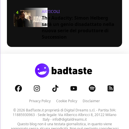
ARTICOLI
4
The Audacity: Simon Helberg
sarà un genio disadattato nella
nuova serie del produttore di
Succession
Privacy Policy
Cookie Policy
Disclaimer
© 2026 BadTaste.it proprietà di
Digital Dreams s.r.l.
- Partita IVA:
11885930963 - Sede legale: Via Alberico Albricci 8, 20122 Milano
Italy -
info@digitaldreams.it
Questo blog non è una testata giornalistica, in quanto viene
aggiornato senza alcuna periodicità. Non può pertanto considerarsi