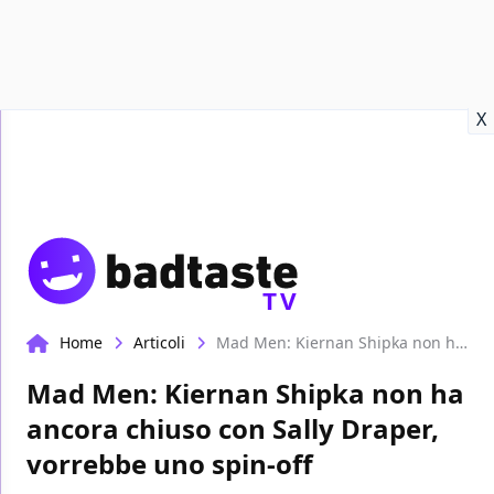
Recensioni
Format video
Marvel
Netflix
Disney+
Prime
X
TV
Home
Articoli
Mad Men: Kiernan Shipka non ha ancora chiuso con Sally Draper, vorrebbe uno spin-off
Mad Men: Kiernan Shipka non ha
ancora chiuso con Sally Draper,
vorrebbe uno spin-off