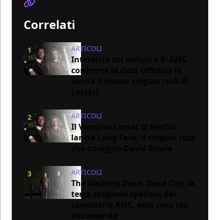
Correlati
ARTICOLI
1
Intervista col vampiro 3: AMC
conferma la data ufficiale (e
lancia il nuovo singolo rock di
Lestat)
ARTICOLI
2
Il Vampiro Lestat di Netflix
lancia Long Face, il singolo rock
che omaggia David Bowie
ARTICOLI
3
The Walking Dead: Dead City, la
terza stagione sparisce dal
calendario AMC, ecco cosa sta
succedendo