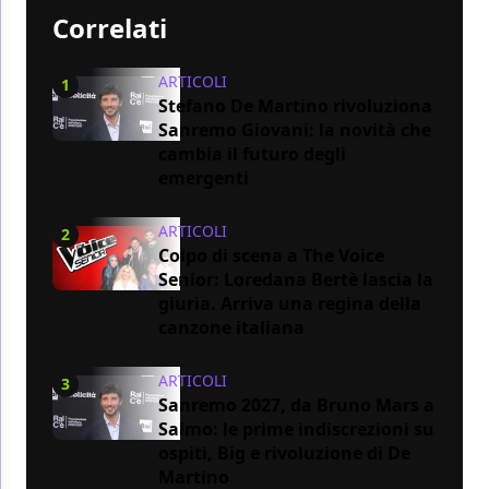
Correlati
ARTICOLI
1
Stefano De Martino rivoluziona
Sanremo Giovani: la novità che
cambia il futuro degli
emergenti
ARTICOLI
2
Colpo di scena a The Voice
Senior: Loredana Bertè lascia la
giuria. Arriva una regina della
canzone italiana
ARTICOLI
3
Sanremo 2027, da Bruno Mars a
Salmo: le prime indiscrezioni su
ospiti, Big e rivoluzione di De
Martino