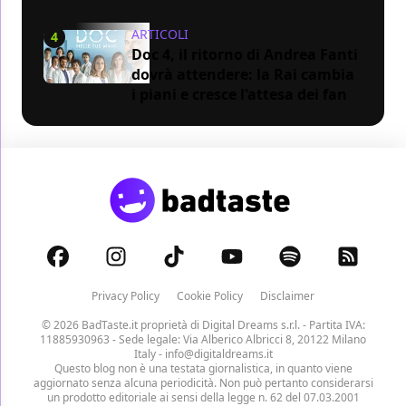
ARTICOLI
4
Doc 4, il ritorno di Andrea Fanti
dovrà attendere: la Rai cambia
i piani e cresce l'attesa dei fan
Privacy Policy
Cookie Policy
Disclaimer
© 2026 BadTaste.it proprietà di
Digital Dreams s.r.l.
- Partita IVA:
11885930963 - Sede legale: Via Alberico Albricci 8, 20122 Milano
Italy -
info@digitaldreams.it
Questo blog non è una testata giornalistica, in quanto viene
aggiornato senza alcuna periodicità. Non può pertanto considerarsi
un prodotto editoriale ai sensi della legge n. 62 del 07.03.2001