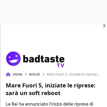
Recensioni
Format video
Marvel
Netflix
Disney+
Prime
X
TV
Home
Articoli
Mare Fuori 5, iniziate le riprese: sarà un soft reboot
Mare Fuori 5, iniziate le riprese:
sarà un soft reboot
La Rai ha annunciato l'inizio delle riprese di