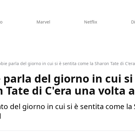
eo
Marvel
Netflix
D
ie parla del giorno in cui si è sentita come la Sharon Tate di C'era
arla del giorno in cui si
 Tate di C'era una volta a
o del giorno in cui si è sentita come la 
d