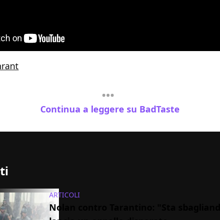
nrant
Continua a leggere su BadTaste
ti
ARTICOLI
Nolan contro Tarantino: "Sta sbagliand