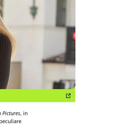
n Pictures
, in
peculiare