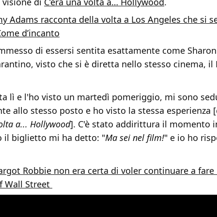
 visione di
C’era una volta a… Hollywood
.
y Adams racconta della volta a Los Angeles che si s
 Come d’incanto
 ammesso di essersi sentita esattamente come Sharon 
rantino, visto che si è diretta nello stesso cinema, i
a lì e l'ho visto un martedì pomeriggio, mi sono sed
e allo stesso posto e ho visto la stessa esperienza [
olta a... Hollywood
]. C'è stato addirittura il momento i
il biglietto mi ha detto: "
Ma sei nel film!
" e io ho risp
rgot Robbie non era certa di voler continuare a fare 
f Wall Street