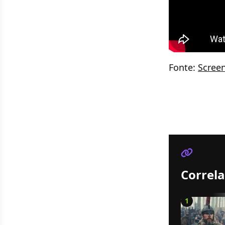
Fonte:
Scree
Correla
1