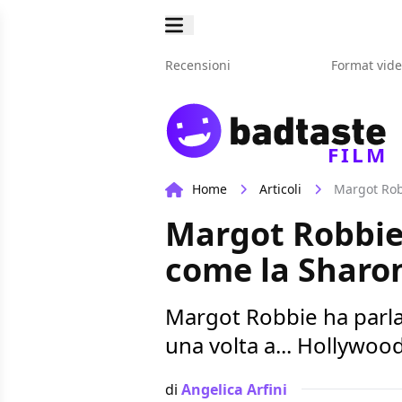
Recensioni
Format vid
FILM
Home
Articoli
Margot Robb
Margot Robbie p
come la Sharon
Margot Robbie ha parlat
una volta a... Hollywoo
di
Angelica Arfini