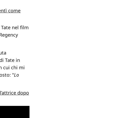
entì come
Tate nel film
l Regency
uta
di Tate in
n cui chi mi
osto: "
Lo
l’attrice dopo