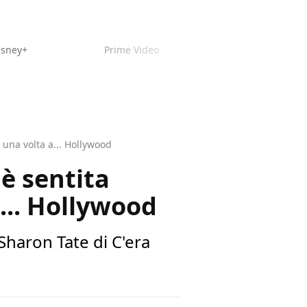
isney+
Prime Video
 una volta a... Hollywood
 è sentita
... Hollywood
Sharon Tate di C'era