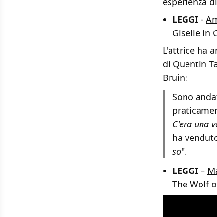
esperienza di
LEGGI
-
Am
Giselle in
L'attrice ha
di Quentin Ta
Bruin:
Sono andat
praticament
C'era una v
ha venduto 
so
".
LEGGI
–
Ma
The Wolf o