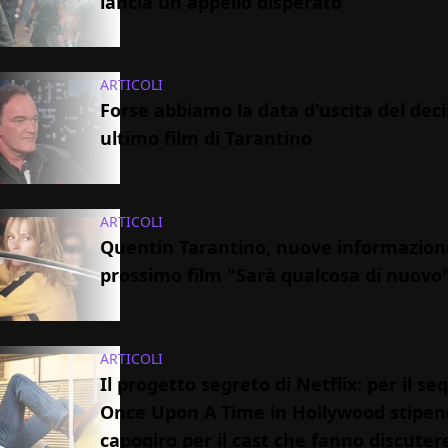
lancia un appello disperato
ARTICOLI
Forse abbiamo la data d'uscita del dec
ultimo film di Tarantino
ARTICOLI
Quentin Tarantino, nuove informazioni
prossimo film "Sarà qualcosa di nuovo
ARTICOLI
Il progetto segreto di Netflix: per il seq
Once Upon A Time in Hollywood stipen
capogiro per il cast che fanno discuter