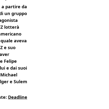
a partire da
 di un gruppo
tagonista
EZ lotterà
 americano
l quale aveva
EZ e suo
 aver
e Felipe
ui e dai suoi
 Michael
olger e Sulem
nte:
Deadline