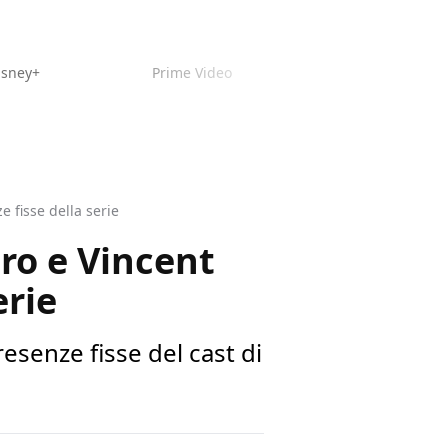
isney+
Prime Video
 fisse della serie
ro e Vincent
erie
esenze fisse del cast di