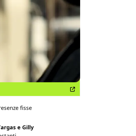
resenze fisse
rgas e Gilly
ostanti