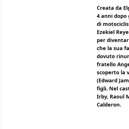
Creata da El
4 anni dopo 
di motocicli
Ezekiel Reye
per diventar
che la sua f
dovuto rinun
fratello Ang
scoperto la 
(Edward Jame
figli. Nel c
Irby, Raoul 
Calderon.