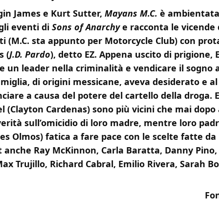
gin James e Kurt Sutter,
Mayans M.C.
è ambientata 
gli eventi di
Sons of Anarchy
e racconta le vicende
sti (M.C. sta appunto per Motorcycle Club) con pro
s (
J.D. Pardo
), detto EZ. Appena uscito di prigione, 
e un leader nella criminalità e vendicare il sogno
amiglia, di origini messicane, aveva desiderato e a
ciare a causa del potere del cartello della droga. 
el (Clayton Cardenas) sono più vicini che mai dopo
verità sull’omicidio di loro madre, mentre loro padr
s Olmos) fatica a fare pace con le scelte fatte da l
ast anche Ray McKinnon, Carla Baratta, Danny Pino,
Max Trujillo, Richard Cabral, Emilio Rivera, Sarah B
Fo