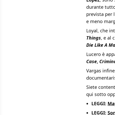
durante tutto
prevista per 
e meno marg
Loyal, che in
Things
, e al
Die Like A M
Lucero è app
Case
,
Crimin
Vargas infine
documentaris
Siete conten
qui sotto oppu
LEGGI:
May
LEGGI:
Son