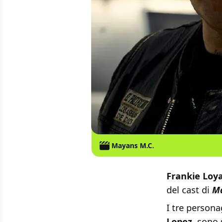
Mayans M.C.
Frankie Loya
del cast di
Ma
I tre persona
Lopez
, sono 