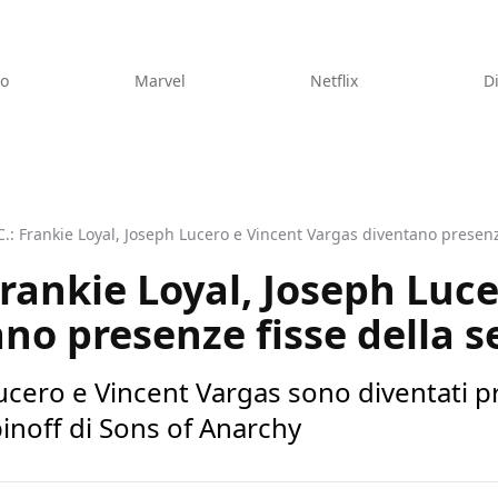
eo
Marvel
Netflix
D
: Frankie Loyal, Joseph Lucero e Vincent Vargas diventano presenze
rankie Loyal, Joseph Luce
no presenze fisse della s
ucero e Vincent Vargas sono diventati pr
pinoff di Sons of Anarchy