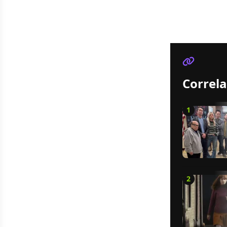
Correla
1
2