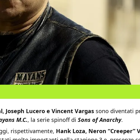
l, Joseph Lucero e Vincent Vargas
sono diventati p
yans M.C.
, la serie spinoff di
Sons of Anarchy
.
ggi, rispettivamente,
Hank Loza, Neron “Creeper” Va
stati molto importanti nella stagione 3 e presenze c