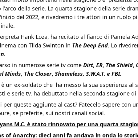
 l'arco della serie. La quarta stagione della serie dra
l'inizio del 2022, e rivedremo i tre attori in un ruolo 
inale.
terpreta Hank Loza, ha recitato al fianco di Pamela A
 cinema con Tilda Swinton in
The Deep End
. Lo rivedr
an
.
arso in numerose serie tv come
Dirt
,
ER
,
The Shield
,
al Minds
,
The Closer
,
Shameless, S.W.A.T. e
FBI.
 è un ex-soldato che ha messo la sua esperienza al se
ti e serie tv, ha debuttato nella seconda stagione d
ti per queste aggiunte al cast? Fatecelo sapere con
re, se preferite, sui nostri canali social.
ans M.C. è stato rinnovato per una quarta stagi
s of Anarchy: dieci anni fa andava in onda lo storic