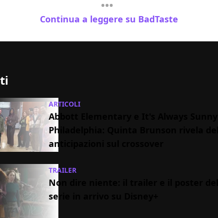
Continua a leggere su BadTaste
ti
ARTICOLI
Abbott Elementary e It's Always Sunny
Philadelphia: Quinta Brunson rivela de
anticipazioni sul crossover
TRAILER
Non dire niente: il trailer e il poster d
serie in arrivo su Disney+