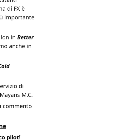
ma di FX è
più importante
dlon in
Better
emo anche in
Cold
rvizio di
i Mayans M.C.
 un commento
one
o pilot!