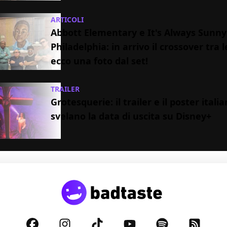
ARTICOLI
Abbott Elementary e It's Always Sunny
Philadelphia: in arrivo il crossover tra l
ecco una foto dal set!
TRAILER
Grotesquerie: il trailer e il poster itali
svelano la data di uscita su Disney+