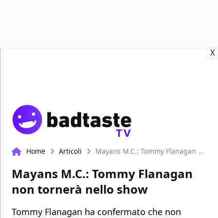
Recensioni
Format video
Marvel
Netflix
Disney+
Prime
X
TV
Home
Articoli
Mayans M.C.: Tommy Flanagan non tornerà nello show
Mayans M.C.: Tommy Flanagan
non tornerà nello show
Tommy Flanagan ha confermato che non