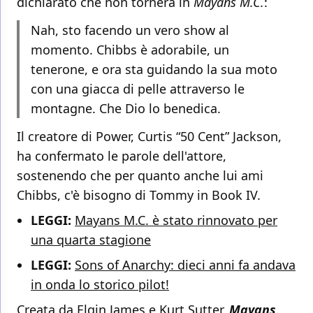
dichiarato che non tornerà in
Mayans M.C.
:
Nah, sto facendo un vero show al
momento. Chibbs è adorabile, un
tenerone, e ora sta guidando la sua moto
con una giacca di pelle attraverso le
montagne. Che Dio lo benedica.
Il creatore di Power, Curtis “50 Cent” Jackson,
ha confermato le parole dell'attore,
sostenendo che per quanto anche lui ami
Chibbs, c'è bisogno di Tommy in Book IV.
LEGGI:
Mayans M.C. è stato rinnovato per
una quarta stagione
LEGGI:
Sons of Anarchy: dieci anni fa andava
in onda lo storico pilot!
Creata da Elgin James e Kurt Sutter,
Mayans