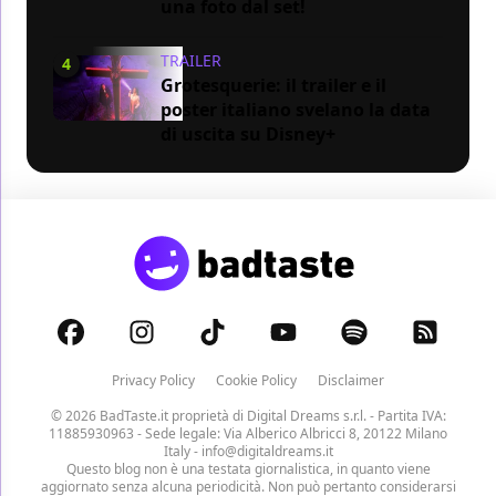
una foto dal set!
TRAILER
4
Grotesquerie: il trailer e il
poster italiano svelano la data
di uscita su Disney+
Privacy Policy
Cookie Policy
Disclaimer
© 2026 BadTaste.it proprietà di
Digital Dreams s.r.l.
- Partita IVA:
11885930963 - Sede legale: Via Alberico Albricci 8, 20122 Milano
Italy -
info@digitaldreams.it
Questo blog non è una testata giornalistica, in quanto viene
aggiornato senza alcuna periodicità. Non può pertanto considerarsi