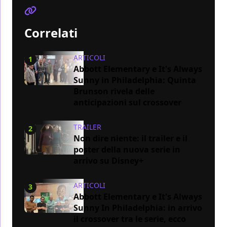
Correlati
ARTICOLI
1
Abbott Elementary e It's Always
Sunny in Philadelphia: Quinta
Brunson rivela delle
anticipazioni sul crossover
TRAILER
2
Non dire niente: il trailer e il
poster della nuova serie in
arrivo su Disney+
ARTICOLI
3
Abbott Elementary e It's Always
Sunny In Philadelphia: in arrivo
il crossover tra le serie, ecco