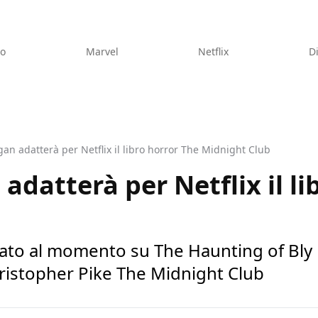
eo
Marvel
Netflix
D
an adatterà per Netflix il libro horror The Midnight Club
adatterà per Netflix il li
to al momento su The Haunting of Bly 
hristopher Pike The Midnight Club