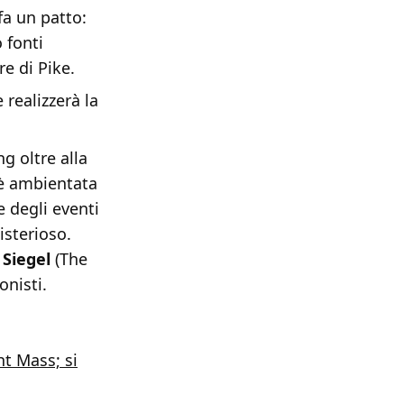
fa un patto:
 fonti
re di Pike.
realizzerà la
g oltre alla
 è ambientata
e degli eventi
isterioso.
 Siegel
(The
nisti.
t Mass; si