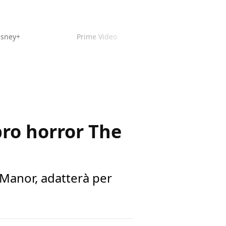
isney+
Prime Video
bro horror The
Manor, adatterà per