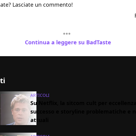
ate? Lasciate un commento!
Continua a leggere su BadTaste
ti
ARTICOLI
Su Netflix, la sitcom cult per eccellenza
successo e storyline problematiche e 
attuali