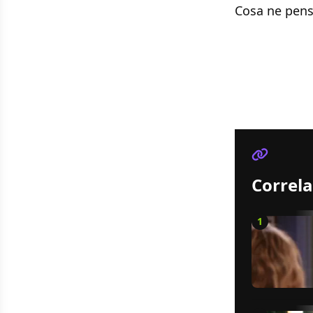
Cosa ne pens
Correla
1