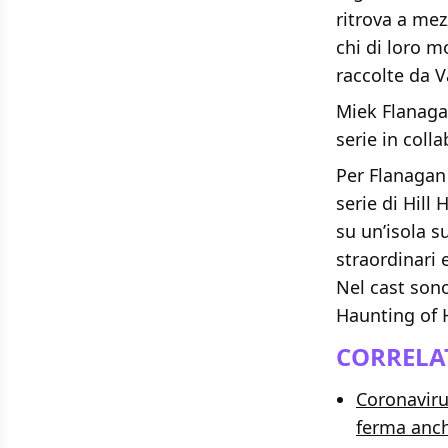
ritrova a mez
chi di loro m
raccolte da V
Miek Flanagan
serie in coll
Per Flanagan 
serie di Hill
su un’isola s
straordinari 
Nel cast son
Haunting of 
CORRELAT
Coronaviru
ferma anch