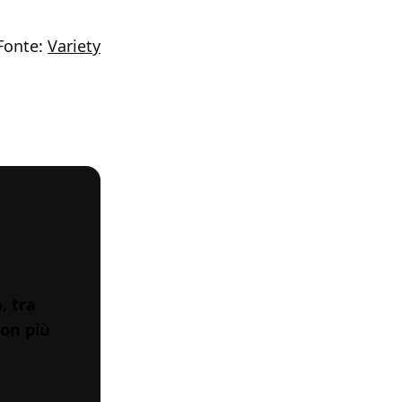
Fonte:
Variety
, tra
non più