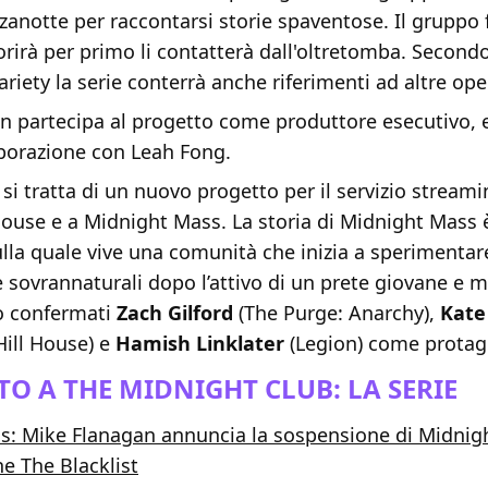
zanotte per raccontarsi storie spaventose. Il gruppo 
orirà per primo li contatterà dall'oltretomba. Secondo
ariety la serie conterrà anche riferimenti ad altre ope
 partecipa al progetto come produttore esecutivo, e 
aborazione con Leah Fong.
si tratta di un nuovo progetto per il servizio streamin
 House e a Midnight Mass. La storia di Midnight Mass
ulla quale vive una comunità che inizia a sperimentar
e sovrannaturali dopo l’attivo di un prete giovane e m
o confermati
Zach Gilford
(The Purge: Anarchy),
Kate
Hill House) e
Hamish Linklater
(Legion) come protago
O A THE MIDNIGHT CLUB: LA SERIE
s: Mike Flanagan annuncia la sospensione di Midnigh
e The Blacklist