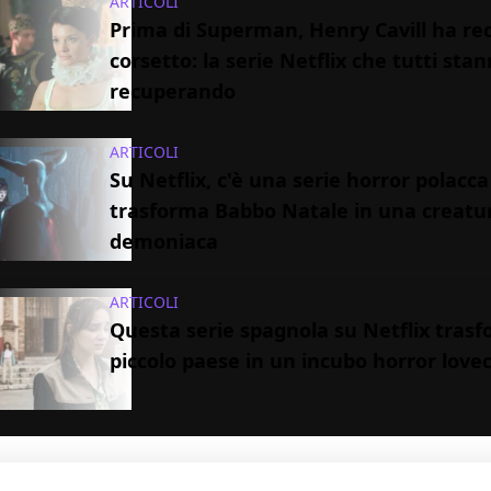
ARTICOLI
Prima di Superman, Henry Cavill ha rec
corsetto: la serie Netflix che tutti sta
recuperando
ARTICOLI
Su Netflix, c'è una serie horror polacc
trasforma Babbo Natale in una creatu
demoniaca
ARTICOLI
Questa serie spagnola su Netflix tras
piccolo paese in un incubo horror love