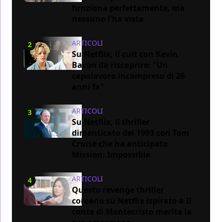
funziona perfettamente, ma
nessuno l'ha vista
ARTICOLI
2
Su Netflix, il cult con Kevin
Bacon da riscoprire: "Un
capolavoro incompreso di 26
anni fa"
ARTICOLI
3
Su Netflix, il thriller
dimenticato del 1993 con Tom
Cruise che ha anticipato
Mission: Impossible
ARTICOLI
4
Questo revenge thriller
coreano su Netflix ispirato a Il
conte di Montecristo merita la