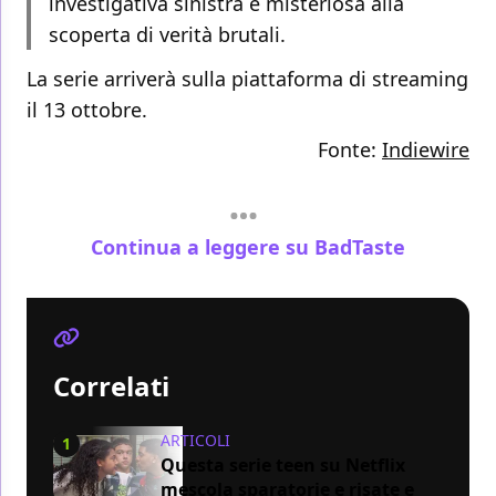
investigativa sinistra e misteriosa alla
scoperta di verità brutali.
La serie arriverà sulla piattaforma di streaming
il 13 ottobre.
Fonte:
Indiewire
Continua a leggere su BadTaste
Correlati
ARTICOLI
1
Questa serie teen su Netflix
mescola sparatorie e risate e