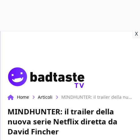
Recensioni
Format video
Marvel
Netflix
Disney+
Prime
X
TV
Home
Articoli
MINDHUNTER: il trailer della nuova serie Netflix diretta da David Fincher
MINDHUNTER: il trailer della
nuova serie Netflix diretta da
David Fincher