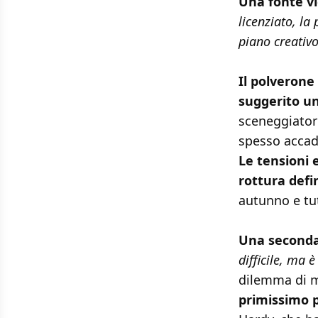
Una fonte vi
licenziato, la
piano creativ
Il polverone
suggerito u
sceneggiatore
spesso accade
Le tensioni 
rottura defi
autunno e tut
Una seconda
difficile, ma 
dilemma di m
primissimo p