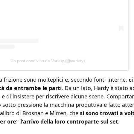
Un post condiviso da Variety (@variety)
a frizione sono molteplici e, secondo fonti interne,
ci
tà da entrambe le parti
. Da un lato, Hardy è stato a
et e di insistere per riscrivere alcune scene. Comport
sotto pressione la macchina produttiva e fatto atte
calibro di Brosnan e Mirren, che
si sono trovati a vol
r ore" l'arrivo della loro controparte sul set
.