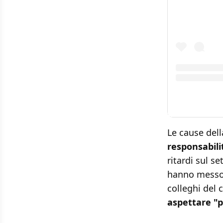
Le cause dell
responsabili
ritardi sul s
hanno messo 
colleghi del 
aspettare "pe