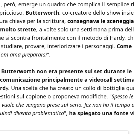
to, però, emerge un quadro che complica il semplice ri
apriccioso.
Butterworth
, co-creatore dello show ins
ura chiave per la scrittura,
consegnava le sceneggia
molto strette
, a volte solo una settimana prima dell
he si scontra frontalmente con il metodo di Hardy, c
studiare, provare, interiorizzare i personaggi.
Come 
Tom ama prepararsi
".
.
Butterworth non era presente sul set durante le 
 comunicazione principalmente a videocall settima
ard
y. Una scelta che ha creato un collo di bottiglia qu
estioni sul copione o proponeva modifiche. "
Spesso le
 vuole che vengano prese sul serio. Jez non ha il tempo d
quindi diventa problematico
",
ha spiegato una fonte vi