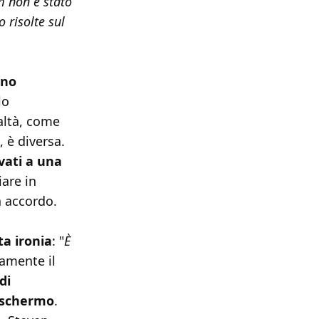
 non è stato
 risolte sul
ano
lo
altà, come
, è diversa.
vati a una
iare in
n accordo.
a ironia
: "
È
tamente il
di
e schermo
.