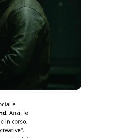
cial e
and
. Anzi, le
e in corso,
creative".