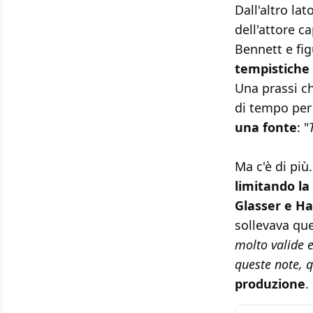
Dall'altro la
dell'attore c
Bennett e fig
tempistiche 
Una prassi c
di tempo per 
una fonte
: "
Ma c'è di più
limitando la
Glasser e H
sollevava qu
molto valide e
queste note, 
produzione
.