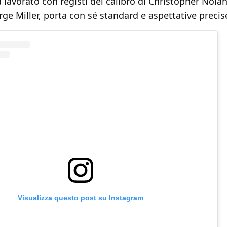
 lavorato con registi del calibro di Christopher Nola
ge Miller, porta con sé standard e aspettative precis
Visualizza questo post su Instagram