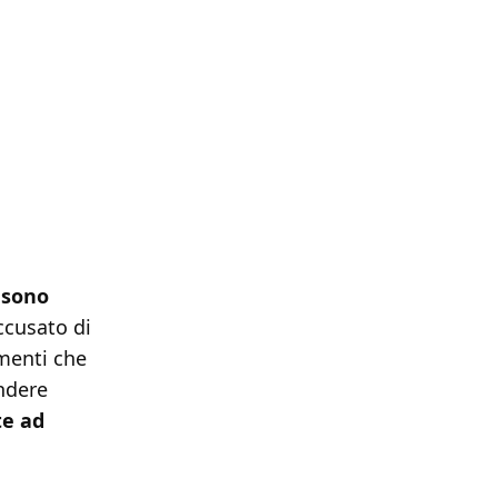
 sono
ccusato di
amenti che
ndere
te ad