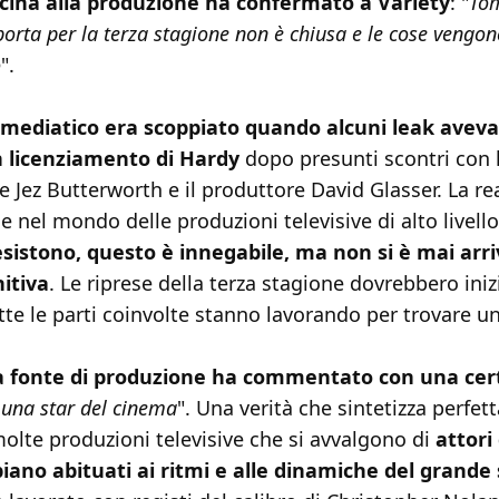
cina alla produzione ha confermato a Variety
: "
Tom
 porta per la terza stagione non è chiusa e le cose vengono
o
".
 mediatico era scoppiato quando alcuni leak avev
n licenziamento di Hardy
dopo presunti scontri con 
 Jez Butterworth e il produttore David Glasser. La re
 nel mondo delle produzioni televisive di alto livello
esistono, questo è innegabile, ma non si è mai arri
nitiva
. Le riprese della terza stagione dovrebbero iniz
te le parti coinvolte stanno lavorando per trovare u
 fonte di produzione ha commentato con una cert
è una star del cinema
". Una verità che sintetizza perfet
olte produzioni televisive che si avvalgono di
attori 
iano abituati ai ritmi e alle dinamiche del grand