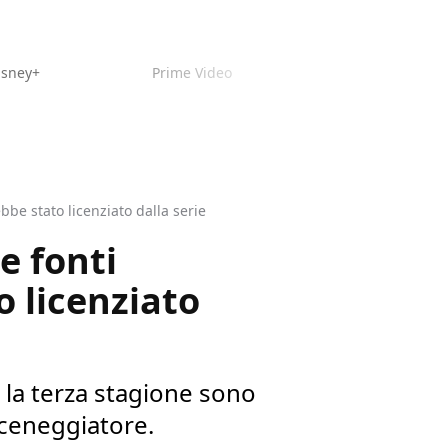
isney+
Prime Video
be stato licenziato dalla serie
e fonti
 licenziato
 la terza stagione sono
sceneggiatore.