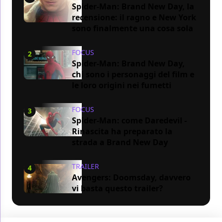
Spider-Man: Brand New Day, la
recensione: il ragno e New York
sono finalmente una cosa sola
FOCUS
2
Spider-Man: Brand New Day,
chi sono i personaggi del film e
le loro origini nei fumetti
FOCUS
3
Spider-Man: come Daredevil -
Rinascita ha preparato la
strada a Brand New Day
TRAILER
4
Avengers: Doomsday, davvero
vi basta questo trailer?