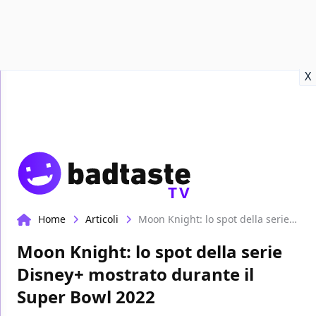
Recensioni
Format video
Marvel
Netflix
Disney+
Prime
X
TV
Home
Articoli
Moon Knight: lo spot della serie Disney+ mostrato durante il Super Bowl 2022
Moon Knight: lo spot della serie
Disney+ mostrato durante il
Super Bowl 2022