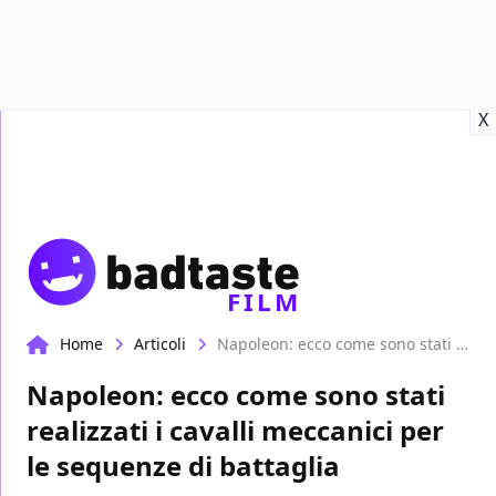
Recensioni
Format video
Marvel
Netflix
Disney+
Prime
X
FILM
Home
Articoli
Napoleon: ecco come sono stati realizzati i cavalli meccanici per le sequenze di battaglia
Napoleon: ecco come sono stati
realizzati i cavalli meccanici per
le sequenze di battaglia