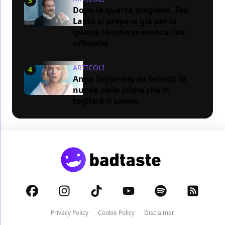
3
Dopo la quarta stagione, Ted
Lasso si prepara già per la
quinta (anche se manca l'ok
ufficiale)
ARTICOLI
4
Anya Taylor-Joy da brividi: la
nuova serie crime che vi
toglierà il sonno
Privacy Policy
Cookie Policy
Disclaimer