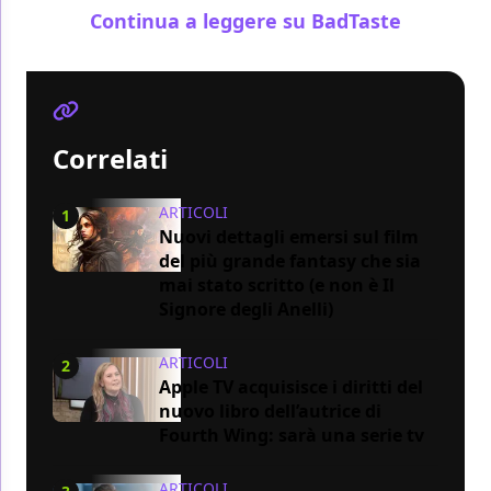
Continua a leggere su BadTaste
Correlati
ARTICOLI
1
Nuovi dettagli emersi sul film
del più grande fantasy che sia
mai stato scritto (e non è Il
Signore degli Anelli)
ARTICOLI
2
Apple TV acquisisce i diritti del
nuovo libro dell’autrice di
Fourth Wing: sarà una serie tv
ARTICOLI