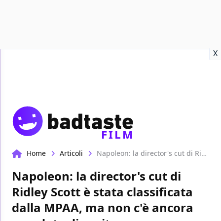
Recensioni
Format video
Marvel
Netflix
Disney+
Prime
X
FILM
Home
Articoli
Napoleon: la director's cut di Ridley Scott è stata classificata dalla MPAA, ma non c'è ancora una data di uscita
Napoleon: la director's cut di
Ridley Scott è stata classificata
dalla MPAA, ma non c'è ancora