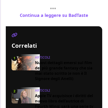
Continua a leggere su BadTaste
Correlati
ARTICOLI
1
Nuovi dettagli emersi sul film
del più grande fantasy che sia
mai stato scritto (e non è Il
Signore degli Anelli)
ARTICOLI
2
Apple TV acquisisce i diritti del
nuovo libro dell’autrice di
Fourth Wing: sarà una serie tv