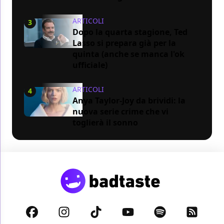
ARTICOLI
3
Dopo la quarta stagione, Ted
Lasso si prepara già per la
quinta (anche se manca l'ok
ufficiale)
ARTICOLI
4
Anya Taylor-Joy da brividi: la
nuova serie crime che vi
toglierà il sonno