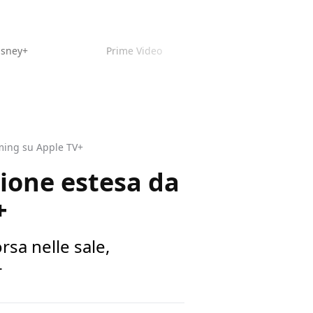
isney+
Prime Video
aming su Apple TV+
sione estesa da
+
rsa nelle sale,
+