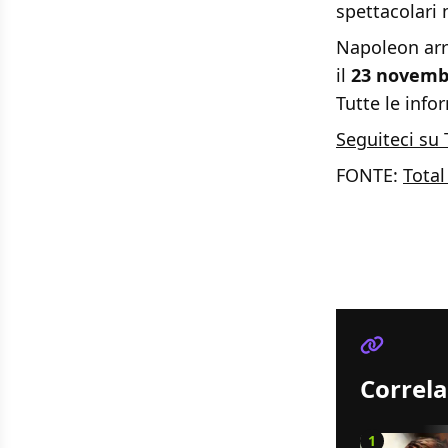
spettacolari 
Napoleon arri
il
23 novemb
Tutte le inf
Seguiteci su 
FONTE:
Total
Correla
1