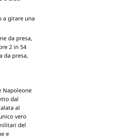
o a girare una
ne da presa,
ore 2 in 54
a da presa,
se Napoleone
tto dal
calata al
 unico vero
ilitari del
he e