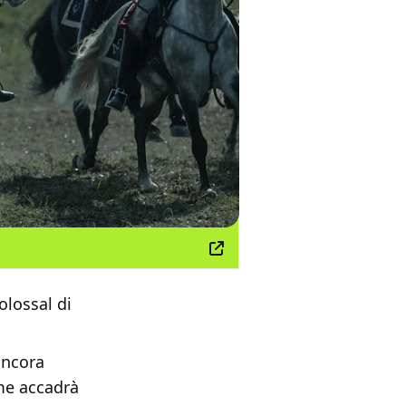
olossal di
ancora
ome accadrà