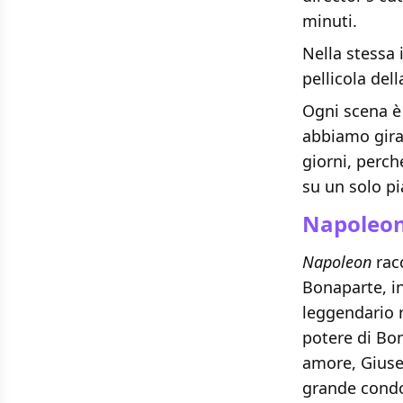
minuti.
Nella stessa 
pellicola dell
Ogni scena è
abbiamo girat
giorni, perc
su un solo p
Napoleon,
Napoleon
rac
Bonaparte, i
leggendario re
potere di Bon
amore, Giusep
grande condot