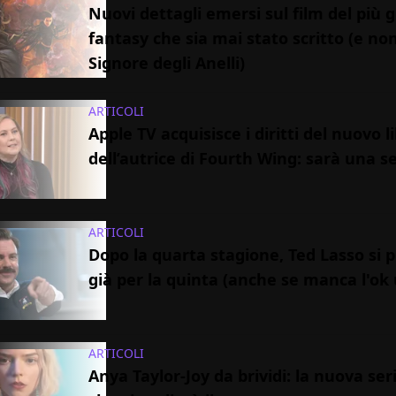
Nuovi dettagli emersi sul film del più 
fantasy che sia mai stato scritto (e non
Signore degli Anelli)
ARTICOLI
Apple TV acquisisce i diritti del nuovo l
dell’autrice di Fourth Wing: sarà una se
ARTICOLI
Dopo la quarta stagione, Ted Lasso si 
già per la quinta (anche se manca l'ok u
ARTICOLI
Anya Taylor-Joy da brividi: la nuova ser