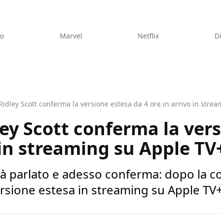
eo
Marvel
Netflix
D
idley Scott conferma la versione estesa da 4 ore in arrivo in stre
ey Scott conferma la ver
o in streaming su Apple TV
ià parlato e adesso conferma: dopo la co
ersione estesa in streaming su Apple TV