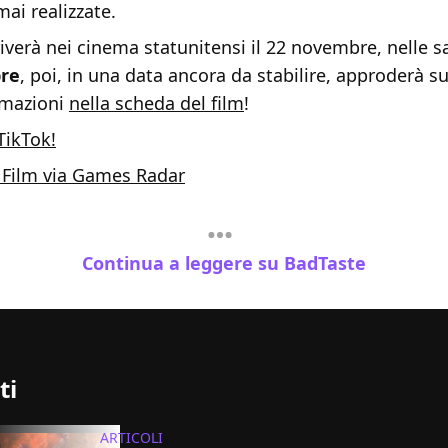
mai realizzate.
verà nei cinema statunitensi il 22 novembre, nelle sa
re
, poi, in una data ancora da stabilire, approderà s
ormazioni
nella scheda del film
!
TikTok!
 Film via Games Radar
Continua a leggere su BadTaste
ti
ARTICOLI