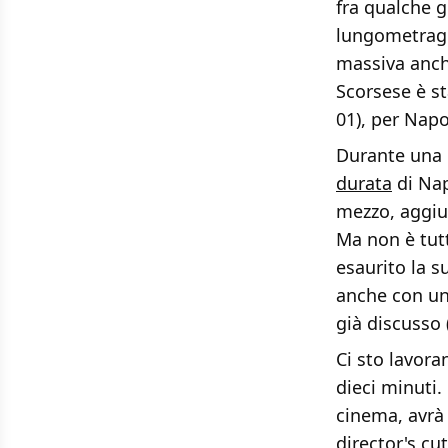
fra qualche g
lungometragg
massiva anche
Scorsese è st
01), per Nap
Durante una c
durata
di Nap
mezzo, aggiu
Ma non è tutt
esaurito la s
anche con una
già discusso 
Ci sto lavora
dieci minuti.
cinema, avrà 
director's cu