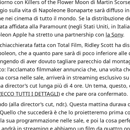
iorno con Killers of the Flower Moon di Martin Scorses
io sulla vita di Napoleone Bonaparte sarà diffuso i
 nei cinema di tutto il mondo. Se la distribuzione de
ata affidata alla Paramount (negli Stati Uniti, in Itali
oleon Apple ha stretto una partnership con
la Sony
.
hiacchierata fatta con Total Film, Ridley Scott ha d
oleon, che a quanto pare sarà di poco inferiore alle 
ngendo di aver dovuto tagliare parecchio dal montag
o: l'acclamato filmmaker annuncia che, una volta che 
ua corsa nelle sale, arriverà in streaming esclusivo s
 director's cut lunga più di 4 ore. Un tema, questo, 
(
ECCO TUTTI I DETTAGLI
) e che pare ora confermato.
ndo (alla director's cut, ndr.). Questa mattina durava 
 Quello che succederà è che lo proietteremo prima co
la sua programmazione nelle sale, e poi la cosa perfe
t andrà in streaming e abbiamo un film da quattro ore