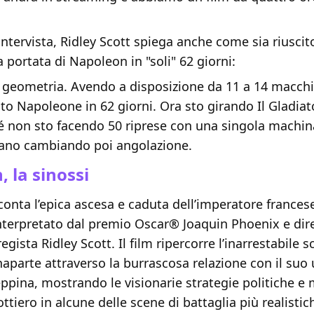
intervista, Ridley Scott spiega anche come sia riuscit
a portata di Napoleon in "soli" 62 giorni:
 geometria. Avendo a disposizione da 11 a 14 macchi
o Napoleone in 62 giorni. Ora sto girando Il Gladiat
hé non sto facendo 50 riprese con una singola machin
iano cambiando poi angolazione.
 la sinossi
conta l’epica ascesa e caduta dell’imperatore france
nterpretato dal premio Oscar® Joaquin Phoenix e dire
gista Ridley Scott. Il film ripercorre l’inarrestabile s
aparte attraverso la burrascosa relazione con il suo
pina, mostrando le visionarie strategie politiche e m
tiero in alcune delle scene di battaglia più realistic