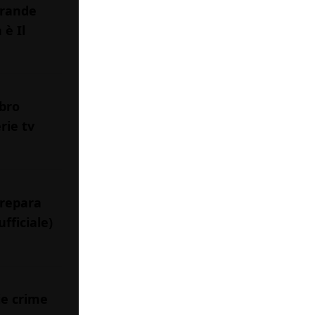
grande
 è Il
ibro
rie tv
prepara
fficiale)
ie crime