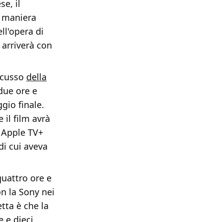
e, il
n maniera
ll'opera di
a arriverà con
iscusso
della
due ore e
gio finale.
il film avrà
u Apple TV+
di cui aveva
quattro ore e
n la Sony nei
tta è che la
 e dieci