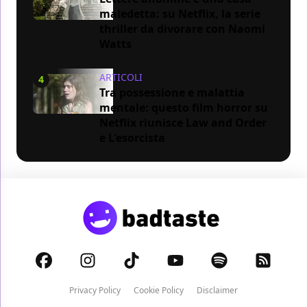
maledetta: su Netflix, la serie
thriller da divorare con Naomi
Watts
ARTICOLI
4
Tra possessione e malattia
mentale: questo film horror su
Netflix riunisce Law and Order
e L'esorcista
Privacy Policy
Cookie Policy
Disclaimer