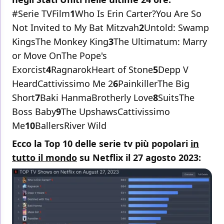
#Serie TVFilm
1
Who Is Erin Carter?You Are So
Not Invited to My Bat Mitzvah
2
Untold: Swamp
KingsThe Monkey King
3
The Ultimatum: Marry
or Move OnThe Pope's
Exorcist
4
RagnarokHeart of Stone
5
Depp V
HeardCattivissimo Me 2
6
PainkillerThe Big
Short
7
Baki HanmaBrotherly Love
8
SuitsThe
Boss Baby
9
The UpshawsCattivissimo
Me
10
BallersRiver Wild
Ecco la Top 10 delle serie tv più popolari
in
tutto il mondo
su Netflix il 27 agosto 2023: