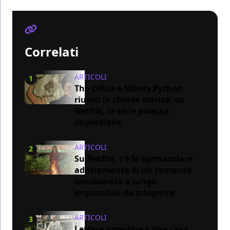
Correlati
ARTICOLI
1
The Office e Monty Python
riuniti in chiave storica: su
Netflix, la serie polacca
imperdibile
ARTICOLI
2
Su Netflix, c'è lo spettacolare
adattamento di un romanzo
considerato a lungo
impossibile da trasporre
ARTICOLI
3
Lettere anonime e una casa