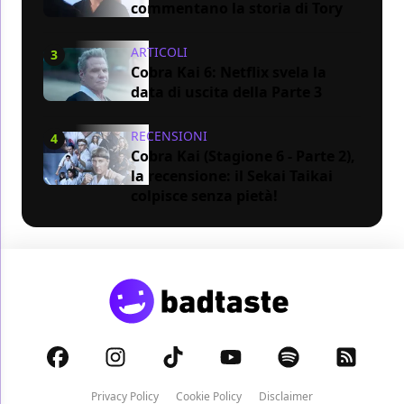
commentano la storia di Tory
ARTICOLI
3
Cobra Kai 6: Netflix svela la
data di uscita della Parte 3
RECENSIONI
4
Cobra Kai (Stagione 6 - Parte 2),
la recensione: il Sekai Taikai
colpisce senza pietà!
Privacy Policy
Cookie Policy
Disclaimer