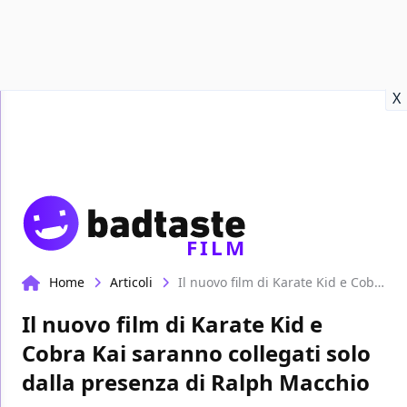
Recensioni
Format video
Marvel
Netflix
Disney+
Prime
X
FILM
Home
Articoli
Il nuovo film di Karate Kid e Cobra Kai saranno collegati solo dalla presenza di Ralph Macchio
Il nuovo film di Karate Kid e
Cobra Kai saranno collegati solo
dalla presenza di Ralph Macchio