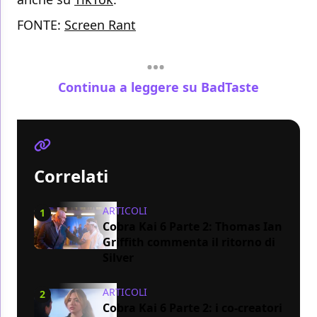
FONTE:
Screen Rant
Continua a leggere su BadTaste
Correlati
ARTICOLI
1
Cobra Kai 6 Parte 2: Thomas Ian
Griffith commenta il ritorno di
Silver
ARTICOLI
2
Cobra Kai 6 Parte 2: i co-creatori