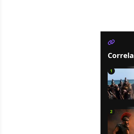
Correla
1
2