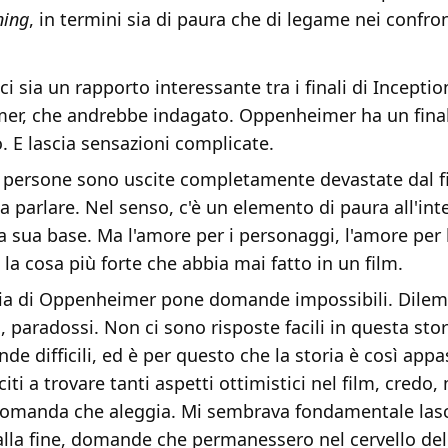
ning
, in termini sia di paura che di legame nei confron
i sia un rapporto interessante tra i finali di Inceptio
er, che andrebbe indagato. Oppenheimer ha un fina
. E lascia sensazioni complicate.
ne persone sono uscite completamente devastate dal 
a parlare. Nel senso, c'è un elemento di paura all'int
la sua base. Ma l'amore per i personaggi, l'amore per 
è la cosa più forte che abbia mai fatto in un film.
toria di Oppenheimer pone domande impossibili. Dilem
, paradossi. Non ci sono risposte facili in questa sto
e difficili, ed è per questo che la storia è così app
iti a trovare tanti aspetti ottimistici nel film, credo,
domanda che aleggia. Mi sembrava fondamentale lasc
la fine, domande che permanessero nel cervello del