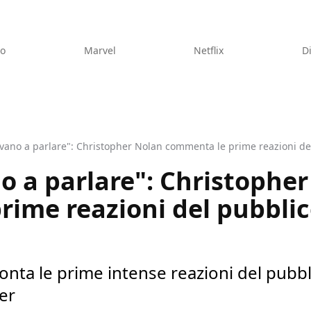
eo
Marvel
Netflix
D
ivano a parlare": Christopher Nolan commenta le prime reazioni d
o a parlare": Christophe
ime reazioni del pubblic
nta le prime intense reazioni del pubbli
er