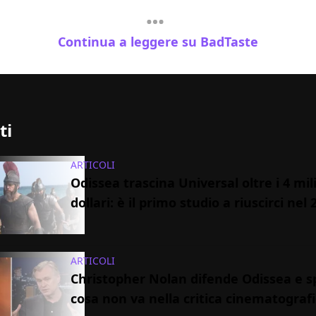
Continua a leggere su BadTaste
ti
ARTICOLI
Odissea trascina Universal oltre i 4 mili
dollari: è il primo studio a riuscirci nel 
ARTICOLI
Christopher Nolan difende Odissea e s
cosa non va nella critica cinematografi