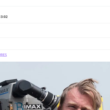
13:02
URES