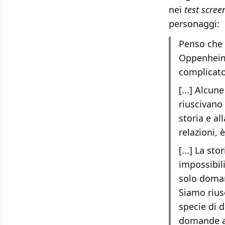
nei
test scree
personaggi:
Penso che c
Oppenheim
complicato
[...] Alcu
riuscivano 
storia e al
relazioni, 
[...] La s
impossibili
solo domand
Siamo riusc
specie di 
domande al