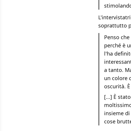
stimolando
L'intervistat
soprattutto p
Penso che 
perché è u
l'ha defini
interessant
a tanto. Ma
un colore 
oscurità. È
[...] È sta
moltissimo
insieme di
cose brutte