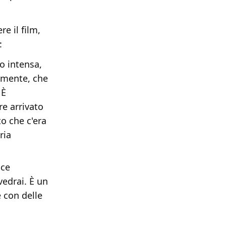
e il film,
:
o intensa,
temente, che
 È
re arrivato
to che c'era
ria
ace
vedrai. È un
 con delle