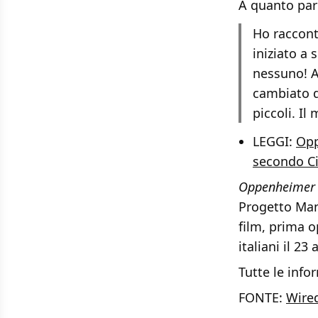
A quanto pare 
Ho raccont
iniziato a 
nessuno! A
cambiato d
piccoli. Il
LEGGI:
Opp
secondo Ci
Oppenheimer
Progetto Man
film, prima o
italiani il 2
Tutte le info
FONTE:
Wire