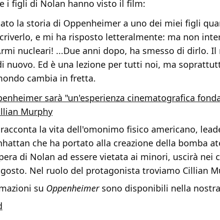
i figli di Nolan hanno visto il film:
ato la storia di Oppenheimer a uno dei miei figli qu
scriverlo, e mi ha risposto letteralmente: ma non inte
rmi nucleari! ...Due anni dopo, ha smesso di dirlo. I
i nuovo. Ed è una lezione per tutti noi, ma soprattutt
 mondo cambia in fretta.
enheimer sarà "un'esperienza cinematografica fond
llian Murphy
racconta la vita dell'omonimo fisico americano, lead
hattan che ha portato alla creazione della bomba ato
pera di Nolan ad essere vietata ai minori, uscirà nei
3 agosto. Nel ruolo del protagonista troviamo Cillian 
rmazioni su
Oppenheimer
sono disponibili nella nostr
d