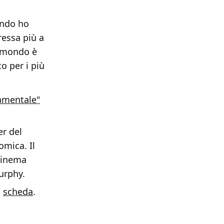
ando ho
ressa più a
l mondo è
o per i più
amentale"
er del
mica. Il
 cinema
Murphy.
a
scheda
.