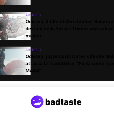
ARTICOLI
Odissea, il film di Christopher Nolan ca
destino della Sicilia: il boom può valere
milioni
ARTICOLI
Odissea, Joyce Carol Oates difende Nol
attacca la traduttrice: “Parla come i so
MAGA”