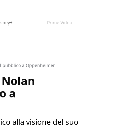
isney+
Prime Video
el pubblico a Oppenheimer
r Nolan
o a
co alla visione del suo