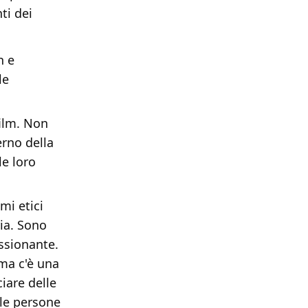
ti dei
n e
le
film. Non
erno della
le loro
mi etici
ria. Sono
assionante.
 ma c'è una
iare delle
le persone