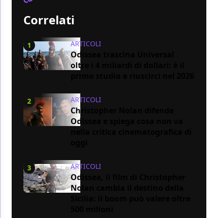
Correlati
ARTICOLI
1
Odissea trascina Universal
oltre i 4 miliardi di dollari: è il
primo studio a riuscirci nel 2026
ARTICOLI
2
Christopher Nolan difende
Odissea e spiega cosa non va
nella critica cinematografica di
oggi
ARTICOLI
3
Odissea, il film di Christopher
Nolan cambia il destino della
Sicilia: il boom può valere oltre
500 milioni