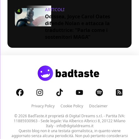
ARTICOLI
4
Odissea, Joyce Carol Oates
difende Nolan e attacca la
traduttrice: “Parla come i
sostenitori MAGA”
Privacy Policy
Cookie Policy
Disclaimer
© 2026 BadTaste.it proprietà di
Digital Dreams s.r.l.
- Partita IVA:
11885930963 - Sede legale: Via Alberico Albricci 8, 20122 Milano
Italy -
info@digitaldreams.it
Questo blog non è una testata giornalistica, in quanto viene
aggiornato senza alcuna periodicità. Non può pertanto considerarsi