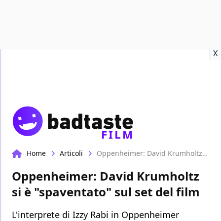
Recensioni
Format video
Marvel
Netflix
Disney+
Prime
X
FILM
Home
Articoli
Oppenheimer: David Krumholtz si è "spaventato" sul set del film
Oppenheimer: David Krumholtz
si è "spaventato" sul set del film
L'interprete di Izzy Rabi in Oppenheimer