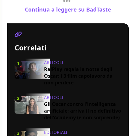
Continua a leggere su BadTaste
Correlati
ARTICOLI
1
RaiPlay regala la notte degli
Oscar: i 3 film capolavoro da
non perdere
ARTICOLI
2
Gli Oscar contro l'intelligenza
artificiale: arriva il no definitivo
dell'Academy (e non sorprende)
EDITORIALI
3