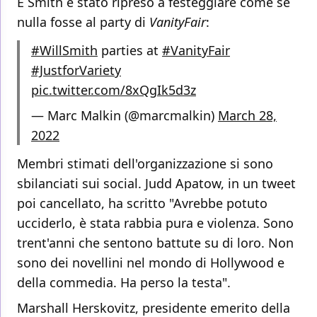
E Smith è stato ripreso a festeggiare come se
nulla fosse al party di
VanityFair
:
#WillSmith
parties at
#VanityFair
#JustforVariety
pic.twitter.com/8xQgIk5d3z
— Marc Malkin (@marcmalkin)
March 28,
2022
Membri stimati dell'organizzazione si sono
sbilanciati sui social. Judd Apatow, in un tweet
poi cancellato, ha scritto "Avrebbe potuto
ucciderlo, è stata rabbia pura e violenza. Sono
trent'anni che sentono battute su di loro. Non
sono dei novellini nel mondo di Hollywood e
della commedia. Ha perso la testa".
Marshall Herskovitz, presidente emerito della