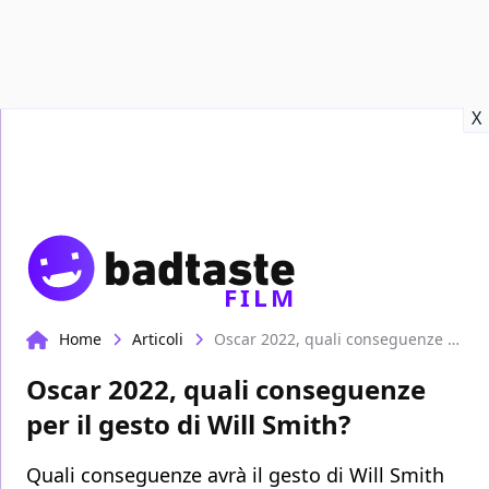
Recensioni
Format video
Marvel
Netflix
Disney+
Prime
X
FILM
Home
Articoli
Oscar 2022, quali conseguenze per il gesto di Will Smith?
Oscar 2022, quali conseguenze
per il gesto di Will Smith?
Quali conseguenze avrà il gesto di Will Smith