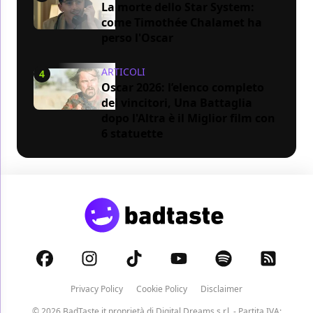
La morte dello Star System:
come Timothée Chalamet ha
perso l'Oscar
ARTICOLI
4
Oscar 2026: l’elenco completo
dei vincitori, Una Battaglia
dopo l'Altra è il Miglior film con
6 statuette
Privacy Policy
Cookie Policy
Disclaimer
© 2026 BadTaste.it proprietà di
Digital Dreams s.r.l.
- Partita IVA: