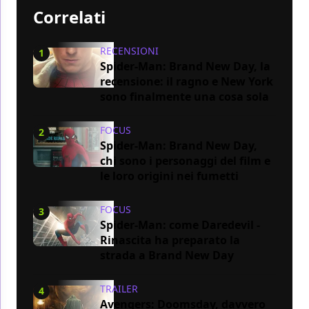
Correlati
RECENSIONI
1
Spider-Man: Brand New Day, la
recensione: il ragno e New York
sono finalmente una cosa sola
FOCUS
2
Spider-Man: Brand New Day,
chi sono i personaggi del film e
le loro origini nei fumetti
FOCUS
3
Spider-Man: come Daredevil -
Rinascita ha preparato la
strada a Brand New Day
TRAILER
4
Avengers: Doomsday, davvero