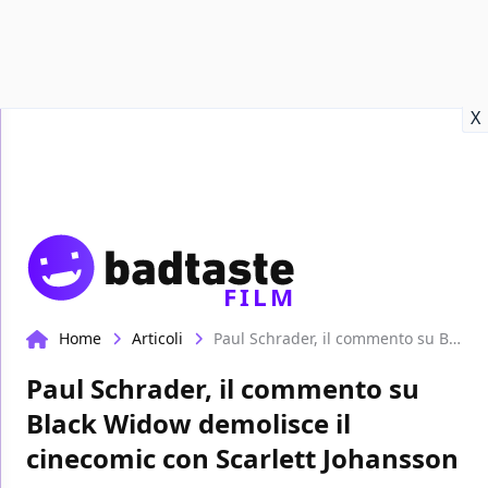
Recensioni
Format video
Marvel
Netflix
Disney+
Prime
X
FILM
Home
Articoli
Paul Schrader, il commento su Black Widow demolisce il cinecomic con Scarlett Johansson
Paul Schrader, il commento su
Black Widow demolisce il
cinecomic con Scarlett Johansson