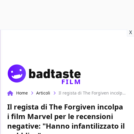
Recensioni
Format video
Marvel
Netflix
Disney+
Prime
X
FILM
Home
Articoli
Il regista di The Forgiven incolpa i film Marvel per le recensioni negative: "Hanno infantilizzato il pubblico"
Il regista di The Forgiven incolpa
i film Marvel per le recensioni
negative: "Hanno infantilizzato il