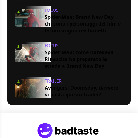
FOCUS
2
Spider-Man: Brand New Day,
chi sono i personaggi del film e
le loro origini nei fumetti
FOCUS
3
Spider-Man: come Daredevil -
Rinascita ha preparato la
strada a Brand New Day
TRAILER
4
Avengers: Doomsday, davvero
vi basta questo trailer?