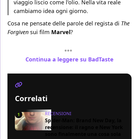
viaggio liscio come l'olio. Nella vita reale
cambiamo idea ogni giorno.
Cosa ne pensate delle parole del regista di
The
Forgiven
sui film
Marvel
?
Continua a leggere su BadTaste
Correlati
RECENSIONI
1
Spider-Man: Brand New Day, la
recensione: il ragno e New York
sono finalmente una cosa sola