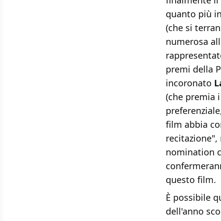
finalmente il
quanto più ind
(che si terra
numerosa all'
rappresentato
premi della P
incoronato
L
(che premia i
preferenziale
film abbia co
recitazione"
nomination c
confermerann
questo film.
È possibile q
dell'anno sc