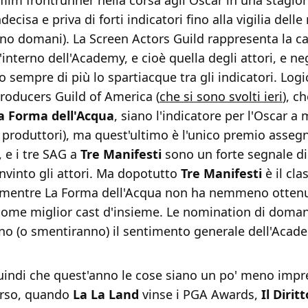
 film frontrunner nella corsa agli Oscar in una stagio
ecisa e priva di forti indicatori fino alla vigilia dell
nno domani). La Screen Actors Guild rappresenta la c
interno dell'Academy, e cioè quella degli attori, e ne
 sempre di più lo spartiacque tra gli indicatori. Logi
roducers Guild of America (
che si sono svolti ieri
), c
a Forma dell'Acqua
, siano l'indicatore per l'Oscar a 
 produttori), ma quest'ultimo è l'unico premio asseg
, e i tre SAG a
Tre
Manifesti
sono un forte segnale di
nvinto gli attori. Ma dopotutto
Tre Manifesti
è il cla
, mentre La Forma dell'Acqua non ha nemmeno ottenu
ome miglior cast d'insieme. Le nomination di doman
o (o smentiranno) il sentimento generale dell'Acad
uindi che quest'anno le cose siano un po' meno impre
orso, quando
La La Land
vinse i PGA Awards,
Il Dirit