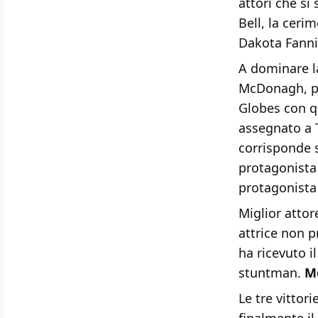
attori che si
Bell, la ceri
Dakota Fanni
A dominare la
McDonagh, pr
Globes con q
assegnato a T
corrisponde s
protagonista 
protagonista 
Miglior atto
attrice non 
ha ricevuto i
stuntman.
M
Le tre vittor