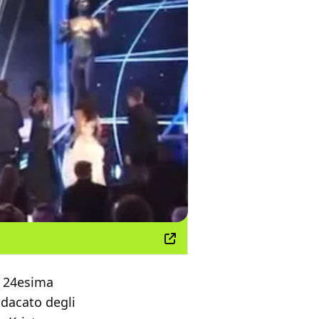
a 24esima
ndacato degli