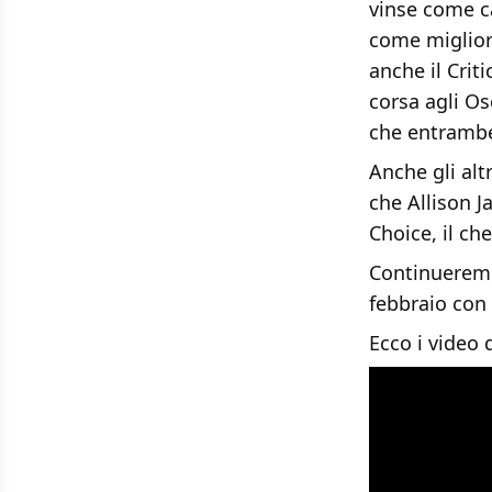
vinse come c
come miglior
anche il Crit
corsa agli O
che entrambe 
Anche gli alt
che Allison J
Choice, il ch
Continueremo
febbraio con 
Ecco i video 