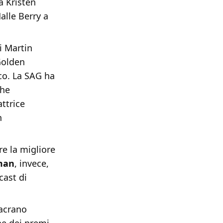
a Kristen
alle Berry a
di Martin
Golden
co. La SAG ha
che
attrice
n
re la migliore
man
, invece,
cast di
sacrano