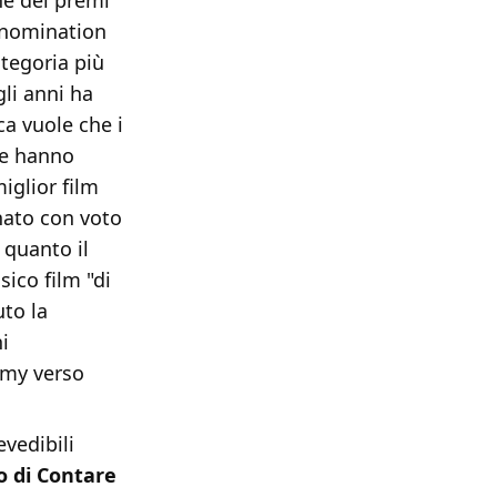
ne dei premi
e nomination
ategoria più
gli anni ha
ca vuole che i
he hanno
miglior film
nato con voto
 quanto il
ssico film "di
to la
i
emy verso
vedibili
to di Contare