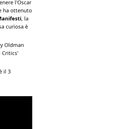
tenere l'Oscar
e ha ottenuto
Manifesti
, la
sa curiosa è
Gary Oldman
Critics'
 il 3