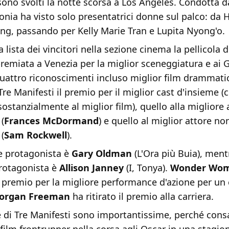
 sono svolti la notte scorsa a Los Angeles. Condotta d
monia ha visto solo presentatrici donne sul palco: da H
ng, passando per Kelly Marie Tran e Lupita Nyong'o.
 lista dei vincitori nella sezione cinema la pellicola 
emiata a Venezia per la miglior sceneggiatura e ai 
uattro riconoscimenti incluso miglior film drammati
re Manifesti il premio per il miglior cast d'insieme (
ostanzialmente al miglior film), quello alla migliore 
(
Frances McDormand
) e quello al miglior attore no
(
Sam
Rockwell
).
re protagonista è
Gary Oldman
(L'Ora più Buia), ment
protagonista è
Allison
Janney
(I, Tonya).
Wonder Wo
l premio per la migliore performance d'azione per un 
organ Freeman
ha ritirato il premio alla carriera.
ie di Tre Manifesti sono importantissime, perché con