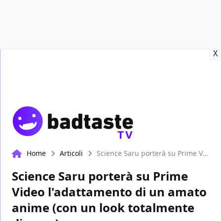
Recensioni
Format video
Marvel
Netflix
Disney+
Prime
X
TV
Home
Articoli
Science Saru porterà su Prime Video l'adattamento di un amato anime (con un look totalmente diverso)
Science Saru porterà su Prime
Video l'adattamento di un amato
anime (con un look totalmente