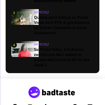
assolutamente vedere
ARTICOLI
3
Questa serie biblica su Prime
Video ha il 97% di gradimento
su Rotten Tomatoes (e batte
Succession)
ARTICOLI
4
Su Prime Video, il K-drama
zombie che devi vedere in
attesa dell'uscita di All Us Are
Dead 2