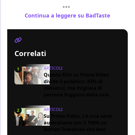
Continua a leggere su BadTaste
Correlati
ARTICOLI
1
Questo film su Prime Video
divide il pubblico: 83% di
consensi, ma migliaia di
persone fuggono dalla sala
ARTICOLI
2
Su Prime Video, c'è una serie
australiana con il 100% su
Rotten Tomatoes che devi