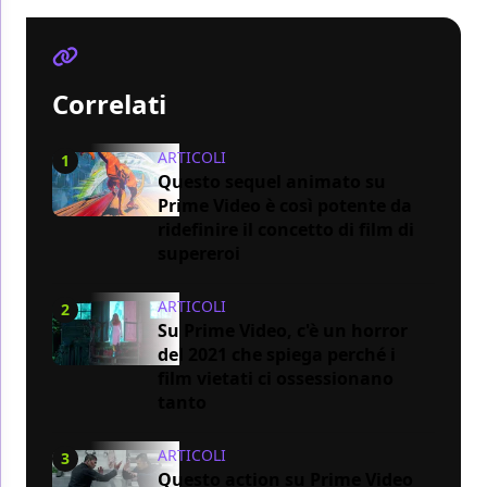
Correlati
ARTICOLI
1
Questo sequel animato su
Prime Video è così potente da
ridefinire il concetto di film di
supereroi
ARTICOLI
2
Su Prime Video, c'è un horror
del 2021 che spiega perché i
film vietati ci ossessionano
tanto
ARTICOLI
3
Questo action su Prime Video