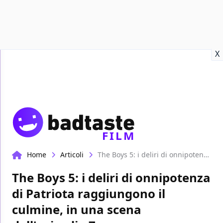
Recensioni
Format video
Marvel
Netflix
Disney+
Prime
X
FILM
Home
Articoli
The Boys 5: i deliri di onnipotenza di Patriota raggiungono il culmine, in una scena dell'episodio 7
The Boys 5: i deliri di onnipotenza
di Patriota raggiungono il
culmine, in una scena