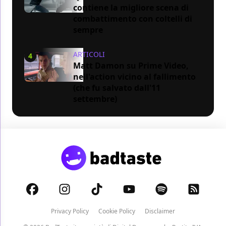
contiene la migliore scena di
combattimento con coltelli di
sempre
ARTICOLI
4
Matt Damon su Prime Video,
nell'action vicino al fallimento
(che fu salvato dall'11
settembre)
Privacy Policy
Cookie Policy
Disclaimer