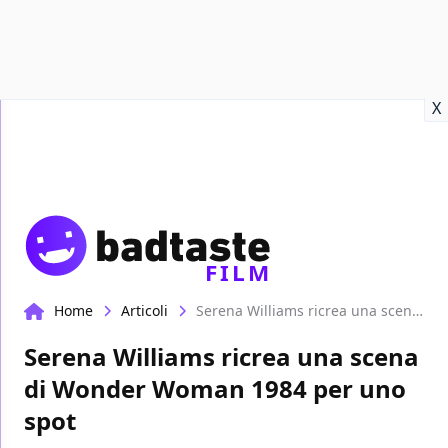
Recensioni
Format video
Marvel
Netflix
Disney+
Prime
X
FILM
Home
Articoli
Serena Williams ricrea una scena di Wonder Woman 1984 per uno spot
Serena Williams ricrea una scena
di Wonder Woman 1984 per uno
spot