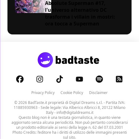
Absolute Superman #17,
l'universo alternativo DC
trasforma i villain in mostri:
ora tocca a Superman
Privacy Policy
Cookie Policy
Disclaimer
© 2026 BadTaste.it proprietà di
Digital Dreams s.r.l.
- Partita IVA:
11885930963 - Sede legale: Via Alberico Albricci 8, 20122 Milano
Italy -
info@digitaldreams.it
Questo blog non è una testata giornalistica, in quanto viene
aggiornato senza alcuna periodicità. Non può pertanto considerarsi
un prodotto editoriale ai sensi della legge n. 62 del 07.03.2001
Photo Credits: l’editore ha i diritti di utilizzo delle immagini presenti
sul sito.