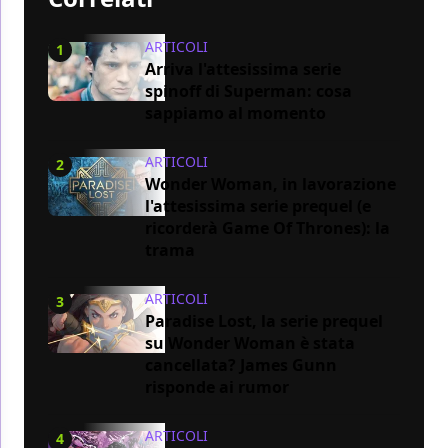
ARTICOLI
1
Arriva l'attesissima serie
spinoff di Superman: cosa
sappiamo al momento
ARTICOLI
2
Wonder Woman, in lavorazione
l'attesissima serie prequel (e
ricorderà Game Of Thrones): la
trama
ARTICOLI
3
Paradise Lost, la serie prequel
su Wonder Woman è stata
cancellata? James Gunn
risponde ai rumor
ARTICOLI
4