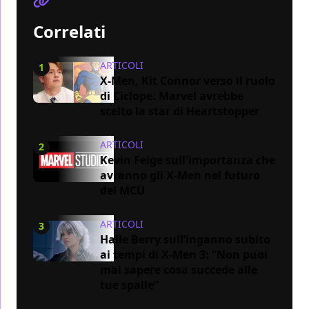
Correlati
ARTICOLI
1
X-Men, Kit Connor verso il ruolo
di Ciclope: Marvel avrebbe
scelto la star di Heartstopper
ARTICOLI
2
Kevin Feige sull'importanza che
avranno gli X-Men nel futuro
del MCU
ARTICOLI
3
Halle Berry sull’inganno subito
ai tempi di X-Men 3: “Non puoi
mai sapere cosa succede alle
tue spalle”