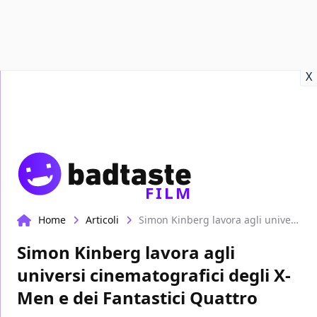
Recensioni
Format video
Marvel
Netflix
Disney+
Prime
X
FILM
Home
Articoli
Simon Kinberg lavora agli universi cinematografici degli X-Men e dei Fantastici Quattro
Simon Kinberg lavora agli
universi cinematografici degli X-
Men e dei Fantastici Quattro