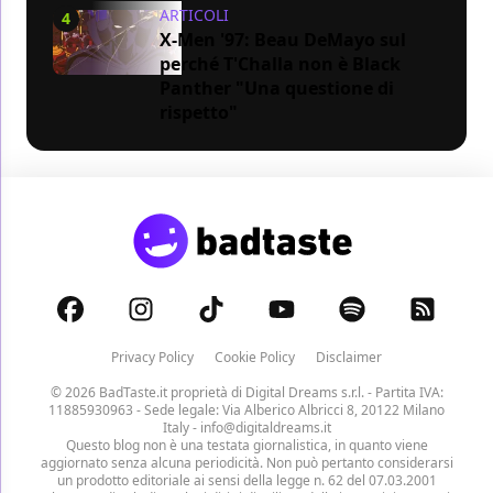
ARTICOLI
4
X-Men '97: Beau DeMayo sul
perché T'Challa non è Black
Panther "Una questione di
rispetto"
Privacy Policy
Cookie Policy
Disclaimer
© 2026 BadTaste.it proprietà di
Digital Dreams s.r.l.
- Partita IVA:
11885930963 - Sede legale: Via Alberico Albricci 8, 20122 Milano
Italy -
info@digitaldreams.it
Questo blog non è una testata giornalistica, in quanto viene
aggiornato senza alcuna periodicità. Non può pertanto considerarsi
un prodotto editoriale ai sensi della legge n. 62 del 07.03.2001