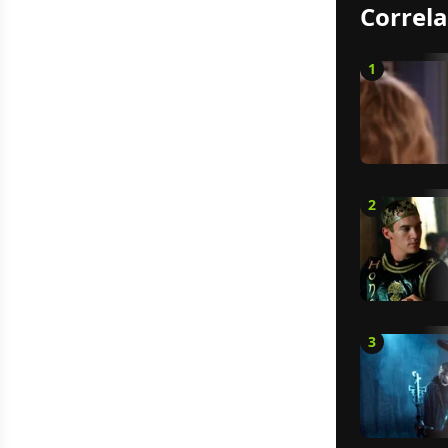
Correla
1
2
3