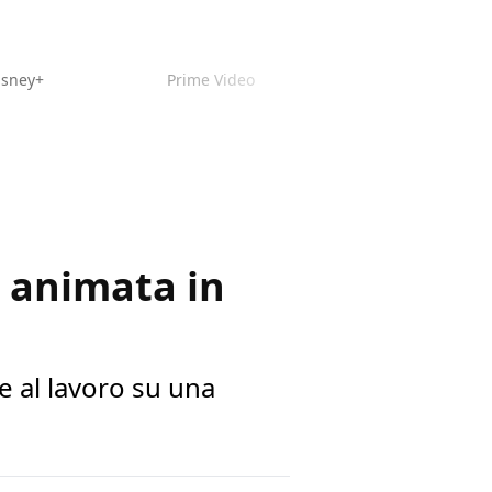
isney+
Prime Video
e animata in
e al lavoro su una