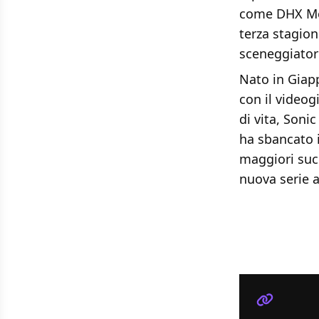
come DHX Med
terza stagion
sceneggiator
Nato in Giapp
con il video
di vita, Soni
ha sbancato 
maggiori succ
nuova serie a