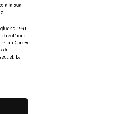
o alla sua
 di
3 giugno 1991
i trent'anni
 e Jim Carrey
o dei
sequel. La