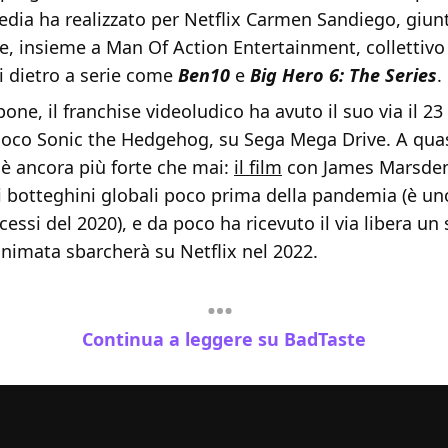
ia ha realizzato per Netflix Carmen Sandiego, giunt
e, insieme a Man Of Action Entertainment, collettivo
i dietro a serie come
Ben10
e
Big Hero 6: The Series
.
one, il franchise videoludico ha avuto il suo via il 2
gioco Sonic the Hedgehog, su Sega Mega Drive. A quas
c è ancora più forte che mai:
il film
con James Marsden
i botteghini globali poco prima della pandemia (è un
essi del 2020), e da poco ha ricevuto il via libera un 
nimata sbarcherà su Netflix nel 2022.
Continua a leggere su BadTaste