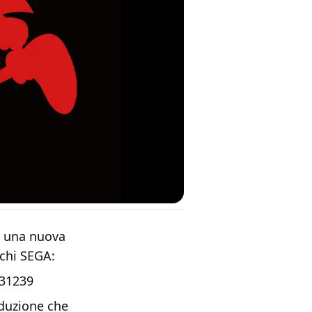
u una nuova
ochi SEGA:
31239
oduzione che