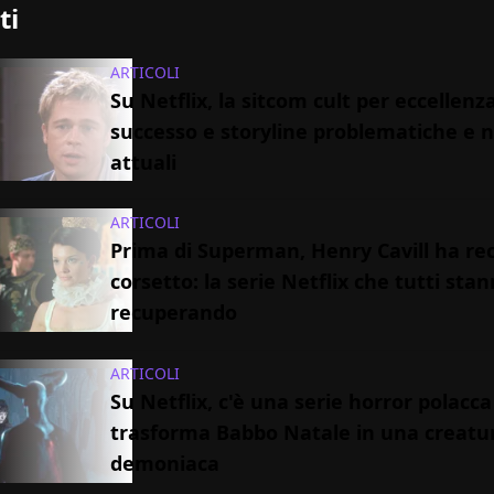
ti
ARTICOLI
Su Netflix, la sitcom cult per eccellenza
successo e storyline problematiche e 
attuali
ARTICOLI
Prima di Superman, Henry Cavill ha rec
corsetto: la serie Netflix che tutti sta
recuperando
ARTICOLI
Su Netflix, c'è una serie horror polacc
trasforma Babbo Natale in una creatu
demoniaca