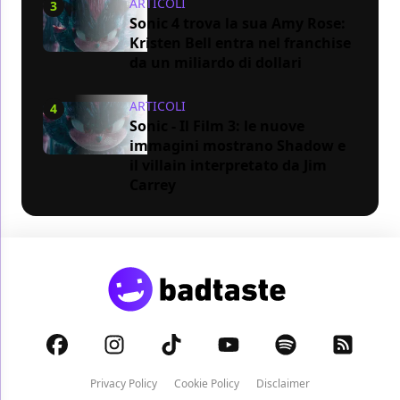
ARTICOLI
3
Sonic 4 trova la sua Amy Rose:
Kristen Bell entra nel franchise
da un miliardo di dollari
ARTICOLI
4
Sonic - Il Film 3: le nuove
immagini mostrano Shadow e
il villain interpretato da Jim
Carrey
Privacy Policy
Cookie Policy
Disclaimer