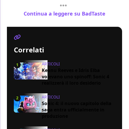
Continua a leggere su BadTaste
Correlati
ARTICOLI
1
Keanu Reeves e Idris Elba
volevano uno spinoff: Sonic 4
realizzerà il loro desiderio
ARTICOLI
2
Sonic 4: il nuovo capitolo della
saga entra ufficialmente in
produzione