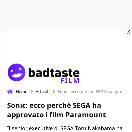
Recensioni
Format video
Marvel
Netflix
Disney+
Prime
X
FILM
Home
Articoli
Sonic: ecco perché SEGA ha approvato i film Paramount
Sonic: ecco perché SEGA ha
approvato i film Paramount
Il senior executive di SEGA Toru Nakahama ha