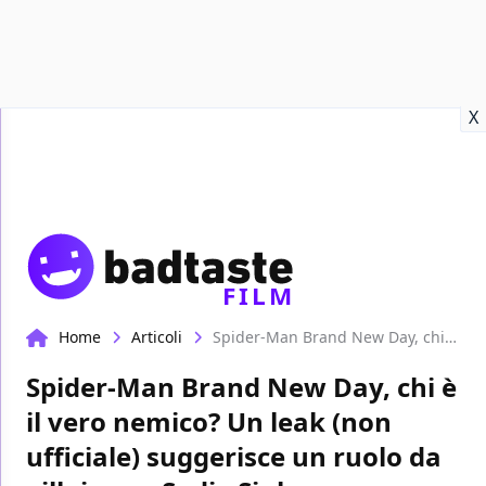
Recensioni
Format video
Marvel
Netflix
Disney+
Prime
X
FILM
Home
Articoli
Spider-Man Brand New Day, chi è il vero nemico? Un leak (non ufficiale) suggerisce un ruolo da villain per Sadie Sink
Spider-Man Brand New Day, chi è
il vero nemico? Un leak (non
ufficiale) suggerisce un ruolo da