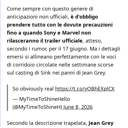
Come sempre con questo genere di
anticipazioni non ufficiali,
è d'obbligo
prendere tutto con le dovute precauzioni
fino a quando Sony e Marvel non
rilasceranno il trailer ufficiale
, atteso,
secondo i rumor, per il 17 giugno. Ma i dettagli
emersi si allineano perfettamente con le voci
di corridoio circolate nelle settimane scorse
sul casting di Sink nei panni di Jean Grey.
So obviously real
https://t.co/yQBhEXplCX
— MyTimeToShineHello
(@MyTimeToShineH)
June 8, 2026
Secondo la descrizione trapelata,
Jean Grey