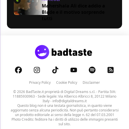
4
Mahershala Ali dice addio a
Blade e il motivo sorprende
tutti
Privacy Policy
Cookie Policy
Disclaimer
© 2026 BadTaste.it proprietà di
Digital Dreams s.r.l.
- Partita IVA:
11885930963 - Sede legale: Via Alberico Albricci 8, 20122 Milano
Italy -
info@digitaldreams.it
Questo blog non è una testata giornalistica, in quanto viene
aggiornato senza alcuna periodicità. Non può pertanto considerarsi
un prodotto editoriale ai sensi della legge n. 62 del 07.03.2001
Photo Credits: l’editore ha i diritti di utilizzo delle immagini presenti
sul sito.