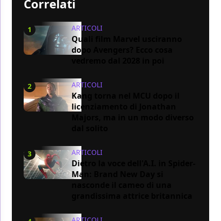
Correlati
ARTICOLI
1
Quali film Marvel usciranno
dopo Avengers? Ecco cosa
vedremo dal 2028 in poi
ARTICOLI
2
Kang torna nel MCU dopo il
licenziamento di Jonathan
Majors, ma in un modo diverso
dal solito
ARTICOLI
3
Dietro la voce dell'A.I. in Spider-
Man: Brand New Day si
nasconde il cameo di una
grandissima attrice britannica
ARTICOLI