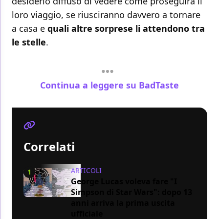
desiderio diffuso di vedere come proseguirà il
loro viaggio, se riusciranno davvero a tornare
a casa e
quali altre sorprese li attendono tra
le stelle
.
Continua a leggere su BadTaste
Correlati
ARTICOLI
1
George Lucas voleva fare "I
Simpson di Star Wars": dopo 13
anni arriva la prima uscita
ufficiale