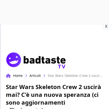
Recensioni
Format video
Marvel
Netflix
Disney+
Prime
X
TV
Home
Articoli
Star Wars Skeleton Crew 2 uscirà mai? C'è una nuova speranza (ci sono aggiornamenti all'orizzonte)
Star Wars Skeleton Crew 2 uscirà
mai? C'è una nuova speranza (ci
sono aggiornamenti