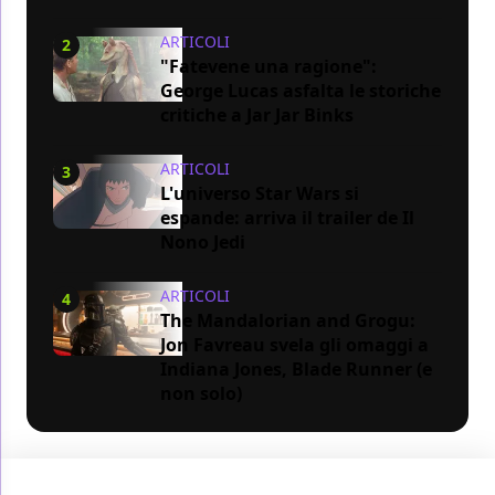
ARTICOLI
2
"Fatevene una ragione":
George Lucas asfalta le storiche
critiche a Jar Jar Binks
ARTICOLI
3
L'universo Star Wars si
espande: arriva il trailer de Il
Nono Jedi
ARTICOLI
4
The Mandalorian and Grogu:
Jon Favreau svela gli omaggi a
Indiana Jones, Blade Runner (e
non solo)