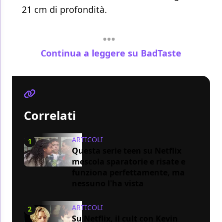
21 cm di profondità.
Continua a leggere su BadTaste
Correlati
ARTICOLI
1
Questa serie teen su Netflix
mescola sparatorie e risate e
funziona perfettamente, ma
nessuno l'ha vista
ARTICOLI
2
Su Netflix, il cult con Kevin