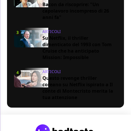
Bacon da riscoprire: "Un
capolavoro incompreso di 26
anni fa"
ARTICOLI
3
Su Netflix, il thriller
dimenticato del 1993 con Tom
Cruise che ha anticipato
Mission: Impossible
ARTICOLI
4
Questo revenge thriller
coreano su Netflix ispirato a Il
conte di Montecristo merita la
tua attenzione