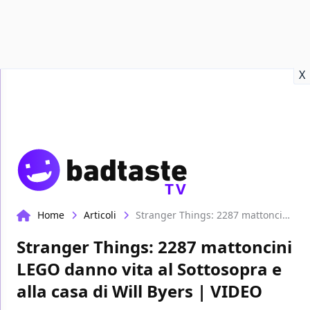
Recensioni
Format video
Marvel
Netflix
Disney+
Prime
X
TV
Home
Articoli
Stranger Things: 2287 mattoncini LEGO danno vita al Sottosopra e alla casa di Will Byers | VIDEO
Stranger Things: 2287 mattoncini
LEGO danno vita al Sottosopra e
alla casa di Will Byers | VIDEO