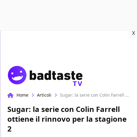
Recensioni
Format video
Marvel
Netflix
Disney+
Prime
X
TV
Home
Articoli
Sugar: la serie con Colin Farrell ottiene il rinnovo per la stagione 2
Sugar: la serie con Colin Farrell
ottiene il rinnovo per la stagione
2