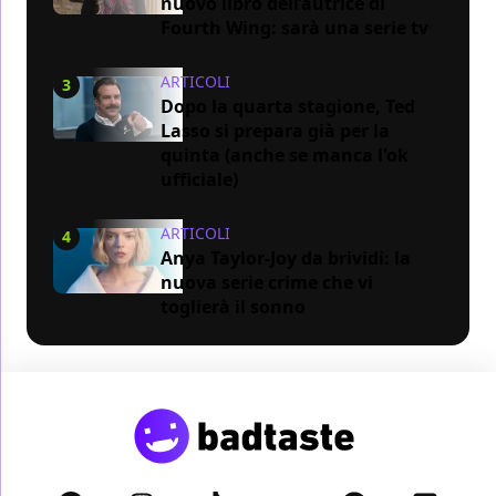
nuovo libro dell’autrice di
Fourth Wing: sarà una serie tv
ARTICOLI
3
Dopo la quarta stagione, Ted
Lasso si prepara già per la
quinta (anche se manca l'ok
ufficiale)
ARTICOLI
4
Anya Taylor-Joy da brividi: la
nuova serie crime che vi
toglierà il sonno