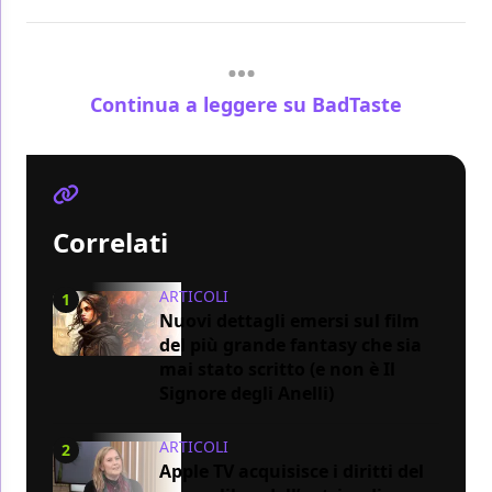
Continua a leggere su BadTaste
Correlati
ARTICOLI
1
Nuovi dettagli emersi sul film
del più grande fantasy che sia
mai stato scritto (e non è Il
Signore degli Anelli)
ARTICOLI
2
Apple TV acquisisce i diritti del