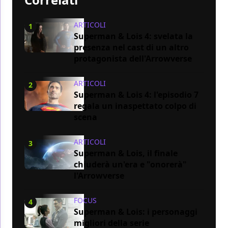
ARTICOLI
1
Superman & Lois 4: svelata la
presenza nel cast di un altro
protagonista dell'Arrowverse
ARTICOLI
2
Superman & Lois 4: l'episodio 7
regala un inaspettato colpo di
scena
ARTICOLI
3
Superman & Lois, il finale
chiuderà un'era e "onorerà"
l'Arrowverse
FOCUS
4
Superman & Lois: i personaggi
migliori della serie