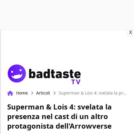
Recensioni
Format video
Marvel
Netflix
Disney+
Prime
X
TV
Home
Articoli
Superman & Lois 4: svelata la presenza nel cast di un altro protagonista dell'Arrowverse
Superman & Lois 4: svelata la
presenza nel cast di un altro
protagonista dell'Arrowverse